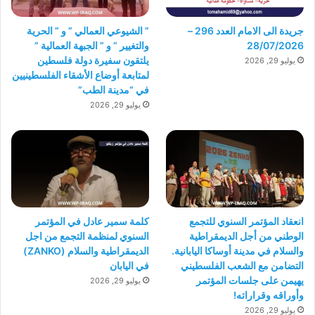
جريدة الى الامام العدد 296 –
” الشيوعي العمالي ” و ” الحرية
28/07/2026
والتغيير ” و ” الجبهة العمالية ”
يلتقون سفيرة دولة فلسطين
يوليو 29, 2026
لمتابعة أوضاع الأشقاء الفلسطينيين
في “مدينة الطب”
يوليو 29, 2026
انعقاد المؤتمر السنوي للتجمع
كلمة سمير عادل في المؤتمر
الوطني من أجل الديمقراطية
السنوي لمنظمة التجمع من اجل
والسلام في مدينة أوساكا اليابانية.
الديمقراطية والسلام (ZANKO)
التضامن مع الشعب الفلسطيني
في اليابان
يهيمن على جلسات المؤتمر
يوليو 29, 2026
وأوراقه وقراراته!
يوليو 29, 2026