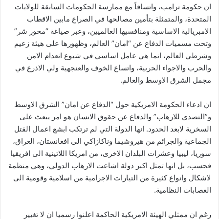
ان حكومة ترامب، واتساقاً مع ممارسة الحكومات السابقة للولايات
المتحدة، والمتمثلة بتأمين مصالحها في الصراع مابين الاقطاب
الامبريالية الاساسية ومنافسيها العالميين، وعبر صياغة “محور شر”
وتحت مسميات الدفاع عن “امان” العالم، وظهورها على هيئة زعيم
وشرطي العالم، انما هي عامل اساسي في شيوع انعدام الامن
والحرب والاجواء الحربية، واتساع الخوف والعنجهية ولي الاذرع في
مجمل الشرق الاوسط والعالم.
ان ادعاء الحكومة الامريكية حول “الدفاع عن امان” الشرق الاوسط
و”التصدي للارهاب” والدفاع عن حقوق الانسان هو امر يبعث على
السخرية لابعد الحدود. انها الدولة التي لم ترتكب ابشع اعمال القتل
الجماعية والجرائم من هيروشيما وناكازاكي الى افغانستان، العراق،
سوريا، ليبيا وعشرات البلدان الاخرى، من امريكا اللاتينية الى افريقيا
فحسب، بل انها تمثل اكبر دولة اشاعت الارهاب الدولي، وهي منظمة
لاشكال وانواع كثيرة من التيارات الاجرامية من اسلامية وقومية الى
العصابات النظامية.
رغم ان ممثلي الهيئة الامريكية الحاكمة اعلنوا رسميا ان لا تغيير