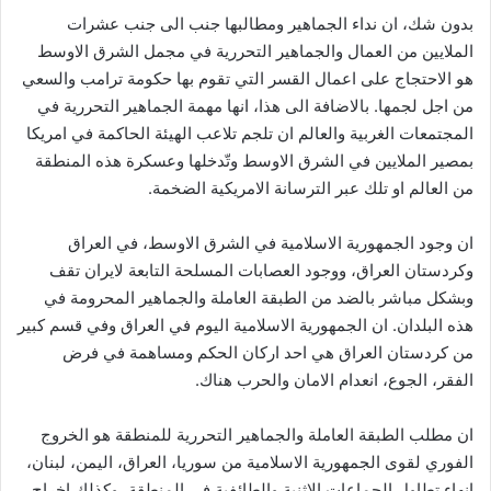
بدون شك، ان نداء الجماهير ومطالبها جنب الى جنب عشرات
الملايين من العمال والجماهير التحررية في مجمل الشرق الاوسط
هو الاحتجاج على اعمال القسر التي تقوم بها حكومة ترامب والسعي
من اجل لجمها. بالاضافة الى هذا، انها مهمة الجماهير التحررية في
المجتمعات الغربية والعالم ان تلجم تلاعب الهيئة الحاكمة في امريكا
بمصير الملايين في الشرق الاوسط وتّدخلها وعسكرة هذه المنطقة
من العالم او تلك عبر الترسانة الامريكية الضخمة.
ان وجود الجمهورية الاسلامية في الشرق الاوسط، في العراق
وكردستان العراق، ووجود العصابات المسلحة التابعة لايران تقف
وبشكل مباشر بالضد من الطبقة العاملة والجماهير المحرومة في
هذه البلدان. ان الجمهورية الاسلامية اليوم في العراق وفي قسم كبير
من كردستان العراق هي احد اركان الحكم ومساهمة في فرض
الفقر، الجوع، انعدام الامان والحرب هناك.
ان مطلب الطبقة العاملة والجماهير التحررية للمنطقة هو الخروج
الفوري لقوى الجمهورية الاسلامية من سوريا، العراق، اليمن، لبنان،
انهاء تطاول الجماعات الاثنية والطائفية في المنطقة، وكذلك اخراج