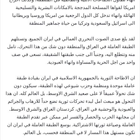
امريكا لقواها المسلحة المدججة بالامكانات البشرية والتسليحية
الهائلة وانهاء تدخل كل الدول الرجعية من امريكا وروسيا وبريطانيا
الى اسرائيل والسعودية وتركيا من حياة جماهير المنطقة
لقد بلغ صدى الصوت التحرري العمالي في ايران الجميع. وتستلهم
الطبقة العاملة في العراق والمنطقة دون شك من هذا التحرك، تامل
منه وتتطلع اليه، وجنباً الى جنب طبقتها الشقيقة، تسعى في صف
واحد من اجل الحرية والمساواة وانهاء العبودية.
ان الاطاحة الثورية بالجمهورية الاسلامية في ايران بقيادة طبقة
عاملة موحدة ومنظمة وحزب شيوعي لهذه الطبقة، سيكون دون
شك تحولاً عميقاً لا على صعيد الشرق الاوسط، بل العالم كله. ان هذا
التحول هو مبعث امل لبدء تحركات ثورية تضع حداً للارهاب والجرائم
والعبودية والوحشية في العراق، كردستان العراق والشرق الاوسط.
ان مجابهة الحرب والحصار والقسر امر ممكن عبر تقدم الطبقة
العاملة وصياغة ثورتها الاشتراكية. بوسع الطبقة العاملة في ايران ان
تكون مستهل هذا المسار لا في المنطقة فحسب، بل العالم.