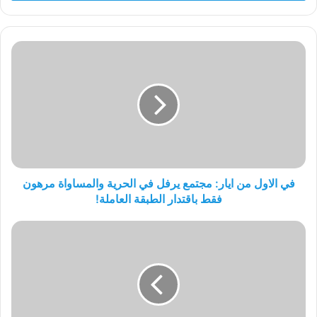
في
الاول
من
ايار:
مجتمع
يرفل
في
الحرية
والمساواة
مرهون
في الاول من ايار: مجتمع يرفل في الحرية والمساواة مرهون
فقط
فقط باقتدار الطبقة العاملة!
باقتدار
الطبقة
بيان
العاملة!
تنديد
من
لجنة
الناصرية
للحزب
الشيوعي