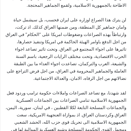
الاطاحة بالجمهورية الاسلامية، ولقمع الجماهير المحتجة.
لن يترك هذا الصراع اوزاره على ايران فحسب، بل سيشمل حياة
وامان جماهير كل المنطقة، ومن ضمنها العراق كذلك. اذ تركت،
وارتباطاً بهذه الصراعات وضغوطات امريكا على “الحكام” في العراق
من اجل الدفع باوامر الهيئة الحاكمة في امريكا وتنفيذ حصارها،
تاثيرها على اجواء المجتمع في العراق. وتحت تاثير تصاعد اجواء
الحرب الاقتصادية، وتحت مختلف الرايات الرجعية، باسم السنة
والشيعة، العرب والتركمان، تصاعدت اجواء العداء ما بين الطبقة
العاملة والجماهير المحرومة في العراق، من اجل فرض التراجع على
نضالاتهم من اجل الرفاه، الامان، والعدالة الاجتماعية.
لقد شهدنا، مع تصاعد الصراعات واملاءات حكومة ترامب وردود فعل
الجمهورية الاسلامية تنامي الصراعات بين الجماعات العسكرية
والجماعات المسلحة التابعة لكلا القطبين ، في لبنان، سورية، اليمن،
العراق وكردستان العراق. اذ بموازاة العنجهية الامريكية، سعت
الجمهورية الاسلامية الى تحريك قوى حزب الله، الحشد الشعبي
ومجمل القوى الحكومة المسلحة وشبه العسكرية الموالية لها في