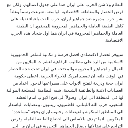
النظام ولا شن الحرب على ايران هما على جدول اعمالهم، ولكن مع
فرض الحصار والمقاطعة الاقتصادية الواسعة، شرعت رسماً وعلناً
بشن حرب مدمرة ضد جماهير ايران، حرب القت باعباء ثقيلة على
كاهل الطبقة العاملة والجماهير المحرومة للمجتمع. ان الطبقة
العاملة والجماهير المحرومة في ايران هما اول ضحايا هذه الحرب
الاقتصادية.
سيوفر لحصار الاقتصادي افضل فرصة وامكانية لتملص الجمهورية
الاسلامية من الرد على مطاليب الرفاهية لعشرات الملايين من
العمال والجماهير المحرومة والمحتجة في ايران تحت حجة الحصار.
في الوقت ذاته، ان تصعيد امريكا للاجواء الحربية، اعطى حكومة
ايران حجة وذريعة لتفتح الابواب على مصراعيها لدخول اعداد من
العصابات الاثنية والطائفية الشيعية، شبه النظامية المسلحة الموالية
لها في المنطقة الى ايران. وصولاً الى فتح الابواب امام الحشد
الشعبي، حزب الله اللبناني، فاطميون، زينبيون، وعصابات الباسدار
الى المناطق المنكوبة بالفيضانات وجنوب ايران بحجة “مساعدة”
المنكوبين، انما تهدف بالاساس الى اخضاع الطبقة العاملة وفرض
التراجع على نضالاتها ونضال الجماهير التحررية في ايران من اجل