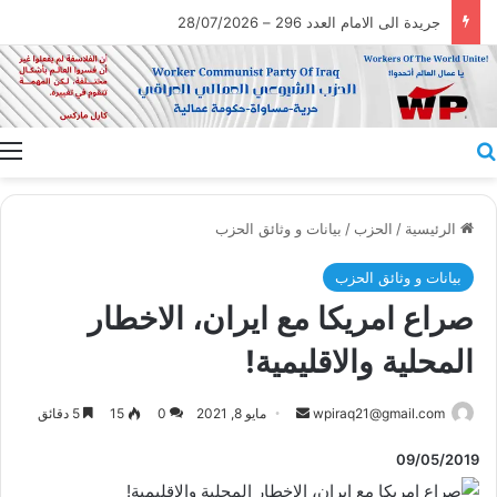
جريدة الى الامام العدد 296 – 28/07/2026
بحث عن
ا
الرئيسية
/
الحزب
/
بيانات و وثائق الحزب
بيانات و وثائق الحزب
صراع امريكا مع ايران، الاخطار
المحلية والاقليمية!
أرسل
wpiraq21@gmail.com
مايو 8, 2021
0
15
5 دقائق
بريدا
09/05/2019
إلكترونيا