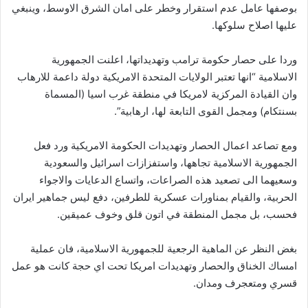
بوصفها عامل عدم استقرار وخطر على امان الشرق الاوسط، وينبغي
عليها اصلاح سلوكها.
وردا على حصار حكومة ترامب وتهديداتها، اعلنت الجمهورية
الاسلامية “انها تعتبر الولايات المتحدة الامريكية دولة داعمة للارهاب
وان القيادة المركزية لامريكا في منطقة غرب اسيا (المسماة
بسنتكام) ومجمل القوى التابعة لها، ارهابية”.
ومع تصاعد اعمال الحصار وتهديدات الحكومة الامريكية ورد فعل
الجمهورية الاسلامية تجاهها، واستفزازات اسرائيل والسعودية
وسعيهما الى تصعيد هذه الصراعات، واتساع الدعايات والاجواء
الحربية، والقيام بمناورات عسكرية للطرفين، دفع ليس جماهير ايران
فحسب، بل مجمل المنطقة في اتون قلق وخوف عميقين.
بغض النظر عن الماهية الرجعية للجمهورية الاسلامية، فان عملية
امساك الخناق والحصار وتهديدات امريكا تحت اي حجة كانت هو عمل
قسري ومتعجرف ومدان.