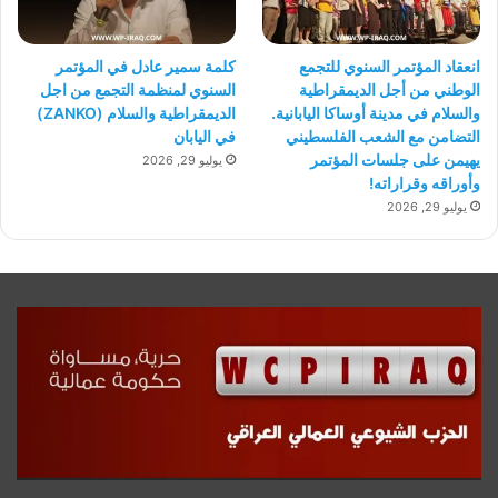
انعقاد المؤتمر السنوي للتجمع
كلمة سمير عادل في المؤتمر
الوطني من أجل الديمقراطية
السنوي لمنظمة التجمع من اجل
والسلام في مدينة أوساكا اليابانية.
الديمقراطية والسلام (ZANKO)
التضامن مع الشعب الفلسطيني
في اليابان
يهيمن على جلسات المؤتمر
يوليو 29, 2026
وأوراقه وقراراته!
يوليو 29, 2026