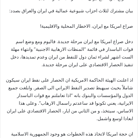
بيان مشترك لثلاث احزاب شيوعية عمالية في ايران والعراق بصدد:
صراع امريكا مع ايران، الاخطار المحلية والاقليمية!
دخل صراع امريكا مع ايران مرحلة جديدة. فاليوم ومع وضع اسم
قوات الباسدار في قائمة “المنظات الارهابية الاجنبية” وانتهاء مهلة
الست اشهر لشراء ثمان دول للنفط من ايران وعدم تمديدها، دخل
تنفيذ الحصار الاقتصادي على ايران مرحلة جديدة.
اذ اعلنت الهيئة الحاكمة الامريكية ان الحصار على نفط ايران سيكون
شاملاً بحيث سيهبط تصدير النفط الايراني الى الصفر. وابلغت جميع
الدول والمؤسسات والبنوك بانه “اذا تعاملتم مع قوات الباسدار
الايرانية، يعني تكونوا قد ساعدتم راسمال الارهاب”. وعلى هذا
الاساس، سيتخذ، و من الثاني من ايار، الحصار الاقتصادي على ايران
ابعادا اوسع واشمل.
ان حجة امريكا لاتخاذ هذه الخطوات هو وجود الجمهورية الاسلامية