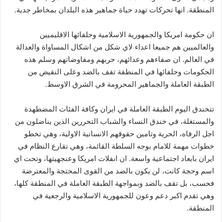
المنطقة. انها تحركات تهدد حياة جماهير هذه البلدان بمخاطر جدية.
ان حكومة امريكا والجمهورية الاسلامية وحلفائها الاقليميين
والعالميين هم جميعا اعداء لاي شكل من اشكال المساواة والعدالة
في العالم. ان صفاءهم وعدائهم، حربهم ومفاوضاتهم وسلم هذه
الحكومات وحلفائها في المنطقة تقف بالضد وعلى النقيض من
الطبقة العاملة والجماهير المحرومة في الشرق الاوسط.
تتخندق اليوم الطبقة العاملة في ايران وكافة الفئات المضطهدة
والمستغلة، في خندق النساء والشباب التحررين الذين يناضلون من
اجل الرفاه، الحرية وتامين حقوقهم الانسانية الاولية، وهي تخطو
خطوات مهمة للامام بوجه السلطة القائمة، وهي تقارع النظام في
ايران بابعاد اجتماعية واسعة. ان انفلات امريكا وعنجهيتها، وتحت اي
اسم وحجة كانت، لن يكون بالضد من القوى المحتجة والمعترضة
فحسب، بل تقف بالضد وبمواجهة الطبقة العاملة في المنطقة كلها،
وهي تقدم اكبر دعم وعون للجمهورية الاسلامية والرجعية في
المنطقة.