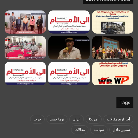
Tags
أخر اربع مقالات
امريكا
ايران
توما حميد
حرب
سمير عادل
سياسة
مقالات