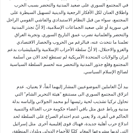
في المجتمع السوري على صعيد المدنية والتحضر بسبب الحرب
واطلاق العنان لكل الأفكار الرجعية والدينية لتسهيل السيطرة على
المجتمع، سواء من قبل النظام الاستبدادي والفاشي القومي الراحل
في سورية أو على صعيد الجماعات الإسلامية، إلا أنَّ تجذر المدنية
والتحضر والعلمانية تضرب عمق التاريخ السوري. وتجربة العراق
تعلمنا ما نتحدث عنه، فبالرغم من الحروب والحصار الاقتصادي
والغزو والاحتلال، إلا أنَّ سلطة الأحزاب الإسلامية والميليشيات بدعم
ايران والولايات المتحدة الأمريكية لم تستطع لحد الان من أسلمة
المجتمع وقلع جذور المدنية والتحضر منه لحسم السلطة السياسية
لصالح الإسلام السياسي.
بيد أنَّ العاملين الموضوعيين المشار إليهما آنفاً، لا يعنيان، عدم
انزلاق المجتمع السوري الى مستنقع “هيئة التحرير الشام” التي
تحاول تركيا تشذيب لحية رئيسها أبو محمد الجولاني وإلباسه بدلة
مدنية ورباط عنق مثل باقي أعضاء حكومة حزب العدالة والتنمية
الحاكم في أنقرة، ولا يعني عدم احتدام الصراع على السلطة لحد
اندلاع حرب أهلية جديدة، فهناك قوى إقليمية أخرى مثل إسرائيل
التي لديها مشروعها المغاير كليّا للأجماع الدولي وبلدان المنطقة،