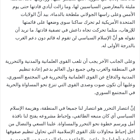
مليئة بالمعارضين السياسيين لها، وما زالت أيادي قادتها حتى يوم
الأمس وعلى راسها الجولاني ملطخة بالدماء، بيد أنَّ الولايات
المتحدة الأمريكية لم تحرك ساكنا سوى وضعها على قائمتها
للإرهاب، مثلما تحركت تجاه داعش في تصفية قادتها. ما نريد أن
نقوله هو أنَّ الإسلام السياسي لن تقوم له قائم دون دعم الغرب
بالدرجة الأولى له.
وعلى الجانب الآخر يجب أن تلعب القوى العلمانية والمدنية والتحررية
في المنطقة والغرب وفي جميع دول العالم بدعم إعادة تنظيم
المدنية والدفاع عن القوى العلمانية والتحررية في المجتمع السوري،
وعليها أن تكون صوت وصدى القوى التي تنزع نحو المساواة والحرية
في المجتمع السوري.
إنَّ انتصار التحرر هو انتصار لنا جميعا في المنطقة، وهزيمة الإسلام
السياسي أي كان منبعه الطائفي، وإحباط مشروعه يفتح لنا نافذة
أمل ويرسم خطوة نحو التحرر والمساواة. علينا السعي والنضال من
اجل إحباط محاولات تلك القوى الإسلامية التي تحاول تنظيم صفوفها
وإعادة تأهيلها مثل داعش والقاعدة سواء المدعومة من الجمهورية