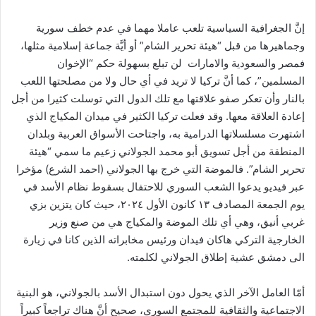
إنَّ الجغرافية السياسية تلعب عاملا مهما في عدم خطف سورية
وجماهيرها من قبل “هيئة تحرير الشام” أو أيَّة جماعة إسلامية مثلها،
فمصر والسعودية والامارات لن تبلع بسهولة حكم “الإخوان
المسلمين”، كما أنَّ تركيا لا تريد في أي حال ولا من مصلحتها اللعب
بالنار وأن تعكر صفو علاقتها مع تلك الدول التي توسلت كثيرا من أجل
إعادة العلاقة معها. وقد فعلت تركيا الكثير في ميدان المكياج الذي
اشتهرت مسلسلاتها الدرامية به، واجتاحت الأسواق العربية وبلدان
المنطقة من أجل تسويق أبو محمد الجولاني زعيم ما سمي “هيئة
تحرير الشام”. فالموضة التي خرج بها الجولاني (احمد الشرع) مؤخرا
عبر فيديو يدعوا الشعب السوري للاحتفال بسقوط نظام الأسد في
يوم الجمعة المصادف ١٣ كانون الأول ٢٠٢٤، حيث كان يتزين بزي
غربي أنيق، وهي أي تلك الموضة والمكياج هي من صنع وزير
الخارجية التركي هاكان فيدان ورئيس مخابراته الذين كانا في زيارة
الى دمشق عشية إطلاق الجولاني لكلمته.
أمّا العامل الآخر الذي يحول دون استبدال الأسد بالجولاني، هو البنية
الاجتماعية والثقافية للمجتمع السوري، صحيح أنَّ هناك تراجعاً كبيراً