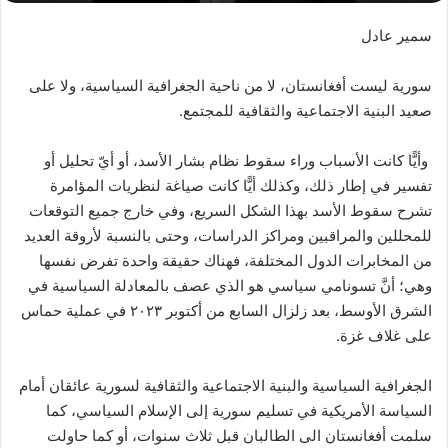
سمير عادل
سورية ليست أفغانستان، لا من ناحية الجغرافية السياسية، ولا على
صعيد البنية الاجتماعية والثقافية للمجتمع.
وأيًّا كانت الأسباب وراء سقوط نظام بشار الأسد، أو أيّ تحليل أو
تفسير في إطار ذلك، وكذلك أيًّا كانت صياغة لنظريات المؤامرة
تشرح سقوط الأسد بهذا الشكل السريع، وفي خارج جميع التوقعات
للمحللين والمراقبين ومراكز الدراسات، وحتى بالنسبة لأروقة العديد
من المخابرات الدول المختلفة، فهناك حقيقة واحدة تفرض نفسها
وهي؛ أنَّ تسونامي سياسي هو الذي عصف بالمعادلة السياسية في
الشرق الأوسط، بعد زلزال السابع من أكتوبر ٢٠٢٣ في عملية حماس
على غلاف غزة.
الجغرافية السياسية والبنية الاجتماعية والثقافية لسورية عائقان أمام
السياسة الأمريكية في تسليم سورية إلى الإسلام السياسي، كما
سلمت أفغانستان الى الطالبان قبل ثلاث سنوات، أو كما حاولت