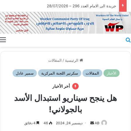
جريدة الى الامام العدد 296 – 28/07/2026
بحث عن
ا
الرئيسية
/
المقالات
الأخبار
المقالات
سكرتير اللجنة المركزية
سمير عادل
أخر الأخبار
هل ينجح سيناريو استبدال الأسد
بالجولاني!
أرسل
AB
ديسمبر 24, 2024
46
4 دقائق
بريدا