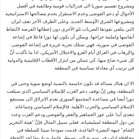
ومشروع تقسيم سوريا الى فدراليات قومية وطائفية في أفضل
الأحوال أو دعم الفوضى وعدم الاستقرار يخدم مصالحها الاستراتيجية
ومشروعها الشرق الأوسط الجديد. وعلى الطرف الآخر تقف ايران
التي يتلقى نفوذها الضربات تلو الأخرى دون إعطائها الفرصة لالتقاط
أنفاسها ولملمة جراحها، ويمكن أن يكون لها دورا فاعلا في إشاعة
الفوضى في سورية، فهي تمتلك تجربة غزيرة في إشاعة الفوضى
والإرهاب في العراق أيام الغزو والاحتلال الأمريكي، اذا ما تأكدت أنَّ
كل شيء ضاع منها، كي تتمكن من ابتزاز الأقطاب الإقليمية والدولية
في ترتيب أي معادلة سياسية في المنطقة.
الا ان هناك مسالة قد تكون حاسمة بالنسبة لوضع سوية وحتى في
المنطقة، وهي إنَّ توقف دعم الغرب للإسلام السياسي الذي سيلعب
دورا أيضا في مساعدة المجتمع السوري بعدم الانزلاق الى مستنقع
الإسلام السياسي والحرب الأهلية. فالإسلام السياسي وجماعاته
تتغذى أبدا على عوز الجماهير والفقر والفوضى ودعم الغرب وعدد
من دول المنطقة لميليشياته. فعلى سبيل المثال فإنَّ “هيئة التحرير
الشام” جبهة النصرة-القاعدة، قدمت نموذجا سيئا للسلطة في
محافظة إدلب في سورية التي تسيطر عليها، وزنازينها لحد اللحظة