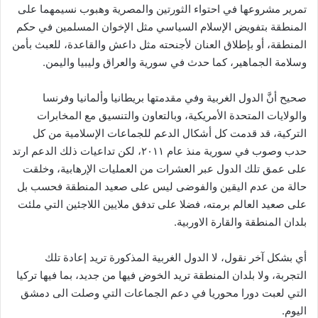
تمرير مشروعها في احتواء الثورتين والمصرية وهبوب نسيمهما على
المنطقة بتفويض الإسلام السياسي مثل الإخوان المسلمين في حكم
المنطقة، أو بإطلاق العنان لأجنحته مثل داعش والقاعدة، للعبث بأمن
وسلامة الجماهير، كما حدث في سورية والعراق وليبيا واليمن.
صحيح أنَّ الدول الغربية وفي مقدمتها بريطانيا وألمانيا وفرنسا
والولايات المتحدة الأمريكية، وبالتعاون والتنسيق مع المخابرات
التركية، قد قدمت كل أشكال الدعم للجماعات الإسلامية من كل
حدب وصوب في سورية منذ عام ٢٠١١، لكن تداعيات ذلك الدعم ارتد
على عمق تلك الدول عبر العشرات من العمليات الإرهابية، وخلقت
حالة من عدم اليقين والفوضى ليس على صعيد المنطقة فحسب بل
على صعيد العالم برمته، فضلا على تدفق ملايين اللاجئين التي ملئت
بلدان المنطقة والقارة الاوربية.
أي بشكل آخر نقول، لا الدول الغربية المذكورة تريد إعادة تلك
التجربة، ولا بلدان المنطقة تريد الخوض فيها من جديد، بما فيها تركيا
التي لعبت دورا محوريا في دعم الجماعات التي وصلت الى دمشق
اليوم.