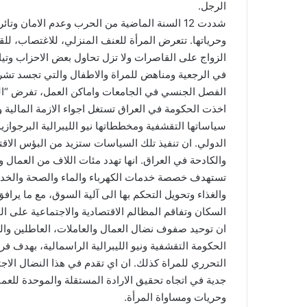
الرجل.
شددت 12 السنة الماضية من الحرب وعدم الامان 
وحرياتها. تتعرض المرأة للعنف المنزلي، للاغتصاب، للق
الزواج على القاصرات ولا تزل تحاول بعض الاحزاب وتي
في الرجعية ومناهض للمراة والاطفال والتي تجسد تشري
الفصل الجنسي في الجامعات واماكن العمل، تفرض “المح
اخذت الحكومة في العراق تستغل اجواء الازمة المالي
سياساتها التقشفية ومخططاتها نيو الليبرالية البرجوازية
الدولي. ان تنفيذ تلك السياسات ستزيد من البؤس الاقت
والكادحة في العراق. انها تهدد مئات اللاف من العمال 
تستهدف خصصة خدمات الكهرباء والماء والصحة والخدما
والغذاء وتحويل التحكم بها الى آلية السوق، مع ما يرا
السكان وتفاقم المظالم الاقتصادية والاجتماعية على ا
ان توحيد صفوف نضال العمال والعاملات، العاطلين و
الحكومة التقشفية ونيو الليبرالية الراسمالية، بهدف ف
التحرري للمراة كذلك. ان اي تقدم في هذا النضال ال
جدية في اتجاه تحقيق الارادة المستقلة والموحدة للع
وحريات ومساواة المرأة.