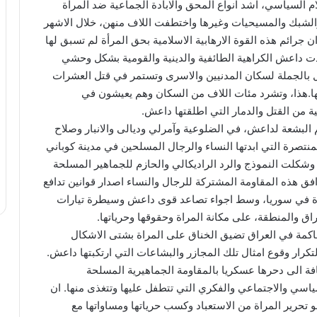
السياسي، اشد انواع المحق والابادة الجماعية ضد المراة
ت والشبك والمسيحيات وغيرها واختطفت اللاف منهن، خلال الاشهر
ن جرائم هذه القوة الارهابية الاسلامية بحق المرأة لم تسبق لها
دت داعش الكراهية الطائفية والدينية والقومية بشكل وحشي
تل بالجملة لسكان المدنيين والاسرى وتستمر في قتل العشرات
ا.هذا، وتشرد مئات اللاف من السكان وهم يعيشون في
من القتل والدمار التي اطلقتها داعش.
البشعة لداعش، في الضلوعية وآمرلي وديالى والانبار وصلاح
منتصرة التي ابدتها النساء والرجال المسلحين في مدينة كوباني
وشكلت النموذج والرد الراديكالي والحازم للجماهير المسلحة
فق هذه المقاومة المشتركة للرجال والنساء اصدار قوانين تدافع
رة في سوريا، وسط اجواء تصاعد قوى داعش وسيطرة تيارات
اق والمنطقة، على مكانة المراة وحقوقها وحرياتها.
حاكمة في العراق تضيق الخناق على المراة بشتى الاشكال
لتكرار وقوع امثال تلك المجازر والبشاعات التي ارتكبتها داعش.
افة الى دحرها عسكريا بالمقاومة الجماهيرية المسلحة
سياسي والاجتماعي والفكري التي تتطفل عليها وتتغذى منها. ان
 تحرير المراة من الاستعباد وكسب حرياتها ومساواتها مع