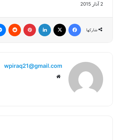
2 آذار 2015
فيسبوك
‫X
لينكدإن
بينتيريست
شاركها
wpiraq21@gmail.com
موقع
الويب