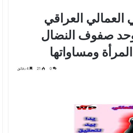
 العمالي العراقي
ار…..لنوحد صفوف النضال
لمرأة ومساواتها
0
21
4 دقائق