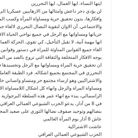
ايتها النساء، ايها العمال، ايها التحررين
لن يؤدي دحر داعش وامثالها من الارهابيين عسكريا ا
وافكارها، بدون تحقيق حرية ومساواة المرأة وكسب الم
والاجتماعي. آن الاوان لتقوية النضال التحرري لالغاء جم
حرياتها ومساواتها مع الرجل في جميع نواحي الحياة الاق
انها مهمة آنية، لا تقبل التأجيل، كي تقوي، الحركة العم
الغاء جميع القوانين المناوئة للمراة في دستور وقوانين
بوجه الافكار المتخلفة والثقافة التي تروج بالضد من ال
ان تحقيق حرية المراة ومساواتها مع الرجل وتجسيدها
التحرري في المجتمع بجميع اشكاله. فرد الطبقة العامل
والاشتراكيين وهو ارساء مجتمع حر ومتساو وانساني خال
ومساواة المراة والرجل وانهاء كل اشكال اللامساواة ال
الراسمالي، يبدء مع انهاء عمر هذه السلطة البرجوازية 
في 8 من آذار، يدعو الحزب الشيوعي العمالي العراقي
بنضالهم وتوحيد صفوف نضالها الثوري على صعيد المجتم
عاش 8 آذار يوم المرأة العالمي
عاشت الاشتراكية
الحزب الشيوعي العمالي العراقي