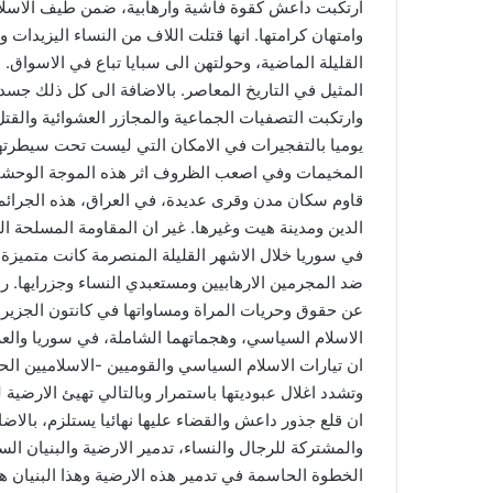
ارتكبت داعش كقوة فاشية وارهابية، ضمن طيف الاسلام 
وامتهان كرامتها. انها قتلت اللاف من النساء اليزيدا
القليلة الماضية، وحولتهن الى سبايا تباع في الاسواق. ا
المثيل في التاريخ المعاصر. بالاضافة الى كل ذلك جس
وارتكبت التصفيات الجماعية والمجازر العشوائية والق
يوميا بالتفجيرات في الامكان التي ليست تحت سيطرته
المخيمات وفي اصعب الظروف اثر هذه الموجة الوحشية 
قاوم سكان مدن وقرى عديدة، في العراق، هذه الجرائم 
الدين ومدينة هيت وغيرها. غير ان المقاومة المسلحة ال
في سوريا خلال الاشهر القليلة المنصرمة كانت متميزة 
ضد المجرمين الارهابيين ومستعبدي النساء وجزرايها. را
عن حقوق وحريات المراة ومساواتها في كانتون الجزي
الاسلام السياسي، وهجماتهما الشاملة، في سوريا والعر
ان تيارات الاسلام السياسي والقوميين -الاسلاميين ال
وتشدد اغلال عبوديتها باستمرار وبالتالي تهيئ الارضية 
ان قلع جذور داعش والقضاء عليها نهائيا يستلزم، بالاض
والمشتركة للرجال والنساء، تدمير الارضية والبنيان ال
الخطوة الحاسمة في تدمير هذه الارضية وهذا البنيان هو