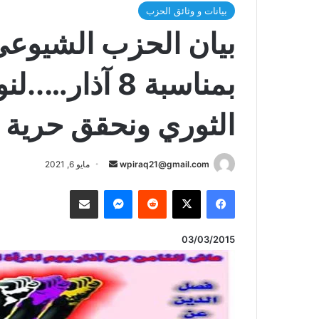
بيانات و وثائق الحزب
بيان الحزب الشيوعي
بمناسبة 8 آذ
الثوري ونحقق حرية ا
أرسل
wpiraq21@gmail.com
مايو 6, 2021
بريدا
فيسبوك
‫X
ماسنجر
مشاركة عبر البريد
إلكترونيا
03/03/2015