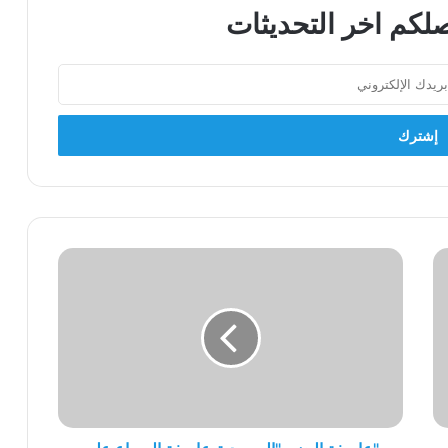
لكم اخر التحديثات
"عاصفة
الحزم
"السعودية،عاصفة
الصراع
على
السلطة
والنفود
بين
الاقطااب
الاقليمية