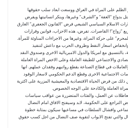
وتائر الظلم على المراة في العراق ووسعت ابعاد سلب حقوقها
تل بدواع “العفة” و”الشرف” وغيرها، وينكر انسانيتها ويفرض
ارات الاسلام السياسي الشيعي فرض “القانون الجعفري” الغارق
ع “زواج”! القاصرات. تفرض، هذه الاحزاب، قوانين وقرارات
رم” على حركة المراة، وغيرها من الاجراءات المناوئة للمرأة.
ة وانخفاض اسعار النفط وظروف الحرب مع داعش لتنفيذ
، بالتنسيق مع امريكا والدول الامبريالية الاخرى وصندوق النقد
صادي والاجتماعي للطبقة العاملة وعلى الاخص المراة العاملة
والعاملات في قطاع الصناعة بقطع رواتبهم وفقدان عملهم. انها
ت الاجتماعية الاخرى وقطع الدعم الحكومي لاسعار الوقود
فق ذلك من فرض الحياة الاقتصادية والمعيشية المزرية على اكثرية
لمراة العاملة والكادحة على الوجه الخصوص.
العاطلات عن العمل، والفئات المتضررة من عواقب سياسات
رض التراجع على الحكومة، لابد وسيفتح الافاق امام النضال
اجتماعي وافشال السلطات في مساعيها سيكون بمثابة خطوة
مال والتي تفتح الابواب لتقوية صف النضال من اجل كسب حقوق