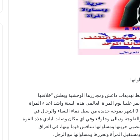
اتها
لعراق تعيش وسط تهديدات داعش ومجازرها الوحشية وبطش “خلافتها
 يمر علينا يوم المراة العالمي هذه السنة واشد اعداء المراة
واكثرها قساوة وارهابا غرقت العراق ومنذ ما يقارب من 9 اشهر بموجة جديدة من سيل دماء النساء والرجال في
الفلوجة وديالى وجلولاء وفي اي مكان وصلت ايادي هذه القوة
 واعداء المرأة ومغتصبي حريتها ومساواتها تتنافس فيما بينها، في العراق
مستقبل المرأة وتحررها ومساواتها مع الرجل.