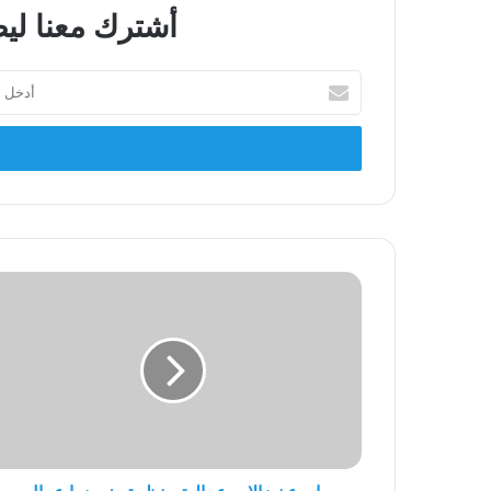
أشترك معنا ليص
أدخل
بريدك
الإلكتروني
اروع
نضالات
عمالية
منظمة
يخوضها
عمال
قطاع
الصناعة
في
العراق