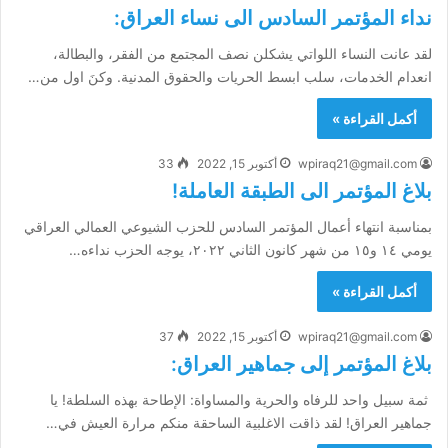
نداء المؤتمر السادس الى نساء العراق:
لقد عانت النساء اللواتي يشكلن نصف المجتمع من الفقر، والبطالة،
انعدام الخدمات، سلب ابسط الحريات والحقوق المدنية. وكنَ اول من…
أكمل القراءة »
wpiraq21@gmail.com
أكتوبر 15, 2022
33
بلاغ المؤتمر الى الطبقة العاملة!
بمناسبة انتهاء أعمال المؤتمر السادس للحزب الشيوعي العمالي العراقي
يومي ١٤ و١٥ من شهر كانون الثاني ٢٠٢٢، يوجه الحزب نداءه…
أكمل القراءة »
wpiraq21@gmail.com
أكتوبر 15, 2022
37
بلاغ المؤتمر إلى جماهير العراق:
ثمة سبيل واحد للرفاه والحرية والمساواة: الإطاحة بهذه السلطة! يا
جماهير العراق! لقد ذاقت الاغلبية الساحقة منكم مرارة العيش في…