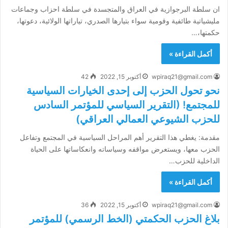
ان سلطة البرجوازية في العراق والمتجسدة في سلطة احزاب وجماعات
مليشياتية طائفية وقومية سواء بتيارها الصدري، تياراتها الولائية، دعوتها،
حكمتها،…
أكمل القراءة »
wpiraq21@gmail.com
أكتوبر 15, 2022
42
نحو تحول الحزب إلى إحدى الخيارات السياسية
للمجتمع! (التقرير السياسي للمؤتمر السادس
للحزب الشيوعي العمالي العراقي)
مقدمة: يغطي هذا التقرير أهم المراحل السياسية في المجتمع وتفاعل
الحزب معها، ويستعرض مواقفه وسياساته وانعكاساتها على الحياة
الداخلية للحزب…
أكمل القراءة »
wpiraq21@gmail.com
أكتوبر 15, 2022
36
بلاغ الحزب الحكمتي (الخط الرسمي) للمؤتمر