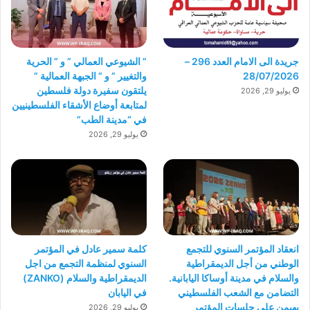
جريدة الى الامام العدد 296 –
” الشيوعي العمالي ” و ” الحرية
28/07/2026
والتغيير ” و ” الجبهة العمالية ”
يلتقون سفيرة دولة فلسطين
يوليو 29, 2026
لمتابعة أوضاع الأشقاء الفلسطينيين
في “مدينة الطب”
يوليو 29, 2026
انعقاد المؤتمر السنوي للتجمع
كلمة سمير عادل في المؤتمر
الوطني من أجل الديمقراطية
السنوي لمنظمة التجمع من اجل
والسلام في مدينة أوساكا اليابانية.
الديمقراطية والسلام (ZANKO)
التضامن مع الشعب الفلسطيني
في اليابان
يهيمن على جلسات المؤتمر
يوليو 29, 2026