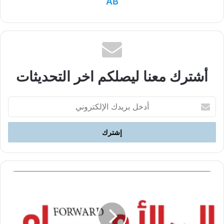
AB
أشترك معنا ليصلكم اخر التحديثات
أدخل
بريدك
الإلكتروني
الى
الامام،
عدد
291