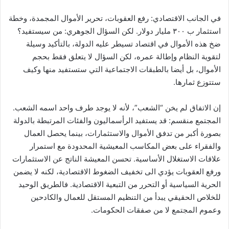
في الجانب الاقتصادي: رفع العقوبات، تحرير الأموال المجمدة، وخطة
استثمار ب ٣٠٠ مليار دولار. لكن السؤال الجوهري: من سيستفيد؟
ضخ هذه الأموال في اقتصاد تسيطر عليه الدولة، بالتأكيد وسيلة
لتقوية النظام وإطالة عمره، لكن السؤال لا يتعلق فقط بحجم
الأموال، بل أيضا بالطبقات الاجتماعية التي ستستفيد منها وكيف
ستتوزع ثمارها.
إن الاتفاق لم يخن “الشعب”، لأنه لا يوجد طرف واحد اسمه الشعب.
المجتمع منقسم: قد يستفيد الرأسماليون والفئات المرتبطة بالدولة
بصورة أكبر من تدفق الأموال والاستثمارات، بينما يحصل العمال
والفقراء على بعض المكاسب المعيشية المحدودة مع استمرار
علاقات الاستغلال الأساسية. تحسن المعيشة الناتج عن الاستثمارات
ورفع العقوبات يؤدي الى تخفيف الضغوط الاقتصادية، لكنه لا يضمن
الحرية السياسية أو التحرر من التبعية الاقتصادية. فالطريق الوحيد
للخلاص الحقيقي يبدأ من التنظيم المستقل للعمال والكادحين
وعموم المجتمع لا من صفقات الحكومات.