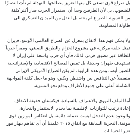
بل صراع قوى تسعى كل منها لتعزيز مصالحها. التهدئة لم تأتِ انتصارًا
للشعوب، بل لأن الطرفين وجدا أن استمرار الحرب صار أكثر كلفة
من التسوية. الصراع لم ينته، بل انتقل من الميدان العسكري الى
طاولة المساومة.
ولا يمكن فهم هذا الاتفاق بمعزل عن الصراع العالمي الأوسع. فإيران
تمثل حلقة مركزية في مشروع الحزام والطريق الصيني، وممراً حيوياً
للطاقة عبر مضيق هرمز. لذلك فأن أي حرب واسعة على إيران لا
تستهدف طهران وحدها، بل تمس المصالح الاقتصادية والإستراتيجية
للصين أيضا. ومن هذه الزاوية، لم يكن الصراع الأمريكي الإيراني
منفصلاً عن التنافس بين واشنطن وبكين، وهو ما جعل كلفة المواجهة
الشاملة أعلى على جميع الأطراف ودفع نحو التسوية.
أما الملف النووي والاعتراف بالسيادة، فيكشفان حقيقة الاتفاق:
إعادة ترتيب للتوازنات الإقليمية بما يخدم الاستثمار والتجارة،
والوعود بعدم التدخل ليست ضمانة دائمة، بل انعكاس لموازين قوى
مؤقتة. التجربة السابقة مع اتفاق ٢٠١٥ علمتنا أن أي تفاهم ينهار فور
تغير الحسابات.