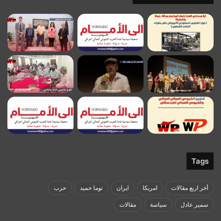
Tags
أخر اربع مقالات
امريكا
ايران
توما حميد
حرب
سمير عادل
سياسة
مقالات