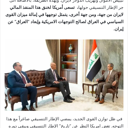
تبييض الأموال وتهريب الدولار لايران. وبهذه الطريقة، بالاضافة الى
جر الإطار التنسيقي حولها
، تسعى أمريكا لخنق هذا المنفذ المالي
لايران من جهة، ومن جهة أخرى، يتمثل توجهها في إمالة ميزان القوى
السياسي في العراق لصالح التوجهات الامريكية وإبعاد “العراق” عن
إيران.
في ظل توازن القوى الجديد، يمضي الإطار التنسيقي صاغراً مع هذا
التوجه. تغض امريكا النظر عن “تاريخ” الإطار التنسيقي ويبقى دوره