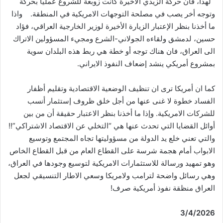
لهذا، فان حركة الزيدي الأخيرة كانت زوبعة للشروع عمليا بحركة
وتوجه أخر يصب في مصلحة التوجهات الامريكية في المنطقة. واذا
ما أخذنا بنظر الإعتبار الزيارة الأخيرة لوزير الخارجية العراقي، فؤاد
حسين، لدمشق ولقاءه الجولاني-الشرع ومجيء المسؤولين الاتراك
الى العراق، فان هناك توجه أو خطة هي ربط هذه البلدان سوية
بمشروع أمريكي ينشد إضعاف النفوذ الايراني.
كما ان أمريكا ترى ان تنظيف الوضعية الاقتصادية وتقليم أظفار
الفساد خطوة لا غنى عنها من أجل خلق ظروف إستثمار أنسب
للشركات الامريكية. وإذا ما أخذنا بنظر الاعتبار حقيقة أن من بين
أوائل القضايا التي تحدث عنها هي “التخلي عن الاقتصاد الاشتراكي”!!
والتي تعني خلع يد الدولة من مسؤوليتها تجاه المجتمع وتوسيع
الابواب أمام هجمة شرسة على القطاع العام من قبل القطاع الخاص
وهو تمهيد ورسالة للاستثمارات الامريكية لتوسيع وجودها في العراق،
وهي رسائل واضحة لترامب ولامريكا وسعي الاطار التنسيقي لجعل
العراق منظقة نفوذ أمريكية صرف!
3/4/2026