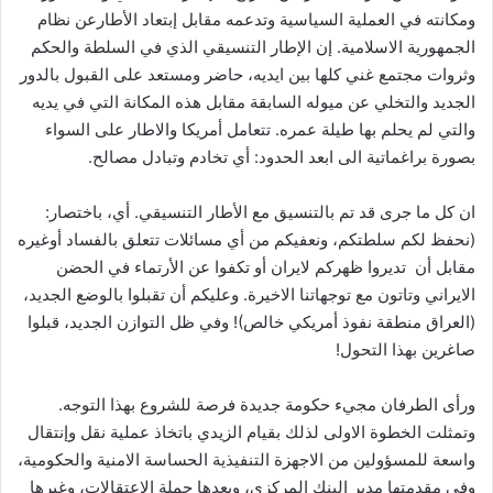
ومكانته في العملية السياسية وتدعمه مقابل إبتعاد الأطارعن نظام
الجمهورية الاسلامية. إن الإطار التنسيقي الذي في السلطة والحكم
وثروات مجتمع غني كلها بين ايديه، حاضر ومستعد على القبول بالدور
الجديد والتخلي عن ميوله السابقة مقابل هذه المكانة التي في يديه
والتي لم يحلم بها طيلة عمره. تتعامل أمريكا والاطار على السواء
بصورة براغماتية الى ابعد الحدود: أي تخادم وتبادل مصالح.
ان كل ما جرى قد تم بالتنسيق مع الأطار التنسيقي. أي، باختصار:
(نحفظ لكم سلطتكم، ونعفيكم من أي مسائلات تتعلق بالفساد أوغيره
مقابل أن تديروا ظهركم لايران أو تكفوا عن الأرتماء في الحضن
الايراني وتاتون مع توجهاتنا الاخيرة. وعليكم أن تقبلوا بالوضع الجديد،
(العراق منطقة نفوذ أمريكي خالص)! وفي ظل التوازن الجديد، قبلوا
صاغرين بهذا التحول!
ورأى الطرفان مجيء حكومة جديدة فرصة للشروع بهذا التوجه.
وتمثلت الخطوة الاولى لذلك بقيام الزيدي باتخاذ عملية نقل وإنتقال
واسعة للمسؤولين من الاجهزة التنفيذية الحساسة الامنية والحكومية،
وفي مقدمتها مدير البنك المركزي، وبعدها حملة الاعتقالات، وغيرها