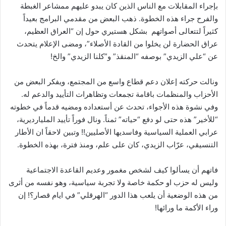
بإجراء المقابلات مع الناس الذين كان يبدو عليهم ممشاعر الغبطة
والفرح جراء هذه الخطوة. ذهب البعض من مقدمي البرامج بعيداً
كثيراً لتتعالى أصواتهم بشكل هستيري حول إن “العراق العظيم،
عراق الحضارة لن يخلوا من القادة الأصلاء”، ومضى الإعلام يتحدث
عن “علي الزيدي” بوصفه “المنقذ” و”كلنا الزيدي” والخ!
ونالت حركته إعلان دعم قطاع واسع من المجتمع، ويفكر البعض من
الأحزاب والمنظمات باقامة تجمعات وتظاهرات التأييد والدعم له.
وفي نشوة هذه الأجواء، تحدث عن أستعداده ومضيه قدماً في خطوته
“للأخير” هذه حتى لو دفع “حياته” ثمناً. ونال فوراً تأييد المليارديرية،
عرابي العملية السياسية وفاسديها الأصليين!! وتبين لاحقاً ان الأطار
التنسيقي، عرّاب الزيدي، كان على علم، ومنذ فترة، بهذه الخطوة.
فاتهم أن يسألوا كيف لشخص مغمور وعديم القاعدة الاجتماعية
وليس له حزب او حكمة خاصة ولا تجربة سياسية، وهو نفسه من أثرى
من هذه الوضعية أن يلعب هذا الدور “الهرقلي” في ايام قصار؟! إن
وراء الأكمة ما ورائها!