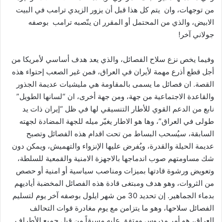
من توجهات، وان يتم كل هذا قبل أن يزور الزيدي ترامب في البيت
الابيض، والذي من المحتمل أو المقرر ان ينّصبه ترامب بوصفه
جولاني آخر!
وفيما يخص نزع سلاح الفصائل، والذي يعد هدف أساسي لأمريكا من
أجل قطع أذرع مهمة لأيران في العراق، فمن غير الصعب إحتواء هذه
القصة. ان فصائل ما يسمى بالمقاومة هي مليشيات عديمة الجذور
والقاعدة الاجتماعية من جهة، ومن جهة أخرى، ان “لسانها الطويل”
نابع من الدعم القوي للأطار التنسيقي لها في ظل “إيران ذات يد
طولى في العراق”، وها هو الاطار يغيّر ميله للجهة المضادة لجهته
السابقة، سيُسحب البساط من تحت اقدام هذه الفصائل وتصبح
عديمة الحيلة والقدرة، ويُفرض عليها الإنزواء والتهميش، ويمكن دون
شك مساومتهم صوب اندماجها بالاجهزة الامنية والقمعية للسلطة،
وتعويض ورشوة قادتها بميزات ومناصب سياسية أو امنية أو حصص
من الثروات، وهو هدف ومبتغى قادة هذه الفصائل المخضبة أياديهم
بدماء الجماهير. إن تحديد 30 من شهر ايلول بوصفه آخر يوم لتسليم
الفصائل سلاحها، وهو ما يتزامن مع يوم مغادرة قوات التحالف
العراق، هو أمر مدروس ومتفق عليه مسبقاً من قبل جميع الأطراف