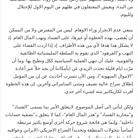
من البدء، ويعيش المعتقلون في ظلهم من اليوم الاول للإحتلال
ولليوم.
ينبغي عدم الانجرار وراء الاوهام. ليس من المفترض ولا من الممكن
أن يُقضى، بهذه الخطوة أو غيرها، على الفساد ونهب المال العام. إذ
لا يشكل هذا هدفا لأي من هذه الأطراف. إذ إذا اردت القضاء على
النهب و”الفرهود” الذي تقوم به السلطة المليشياتية الطائفية
والقومية، عليك أن تنهي العملية السياسية ككل وتطيح بها. وما أن
مرّت ايام قليلة تحدث الزيدي عن (بأمكاننا أن نجد حلاً عبر أعادة
“الاموال المنهوبة”)، ومن الآن تتسرب أحاديث عن إن من المؤمل
إطلاق سراح عالية نصيف ومثنى السامرائي وآخرين. إن هذه الخطوة
أقرب لكاريكاتير منه لشيء آخر جدي.
ولكن لنأتي الى أصل الموضوع. لايتعلق الأمر بما يسمى “الفساد”
و”محاربة الفساد” و”هدر المال العام”، كما لا يتعلق بـ”تصفية حسابات
داخلية”. وإنما هي فاتحة شروع حركة أخرى أوسع بكثير مرتبطة
أساساً بتحولات المنطقة وتحديدأ الصراع الامريكي-الايراني وعواقبه
وآثاره على الوضع السياسي في العراق ومحاولة لحسمه. ولتدفع