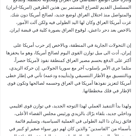
المسلسل القديم للصراع المستمر بين هذين الطرفين (امريكا-ايران)
والمتواصل منذ احتلال العراق لوضع جديد، لصالح أمريكا دون شك.
غزت أمريكا العراق وكان لها اليد الطولى فيه ولكن آلت الأمور،
بالاخص بعد دحر داعش، لوقوع العراق بصورة كلية في قبضة ايران.
إن التحولات الجارية في المنطقة، وبالاخص إثر حرب أمريكا على
إيران، أدت الى ميل توازن القوى اليوم لصالح أمريكا، وهو ما يحفزها
أكثر على الدفع بحسم مصير العراق كمنطقة نفوذ لأمريكا حصراً،
مثلما جرى الأمر بإسلوب آخر مع سوريا الجولاني. إن حركة الزيدي،
وبالتنسيق مع الأطار التنسيقي و(بتأييده ودعمه) تأتي في إطار خطى
أمريكا لتعزيز نفوذها أمريكا في العراق وحسمه لصالحها وتكون قوى
الإطار في فلك مخططاتها.
ولهذا بدأ التنفيذ العملي لهذا التوجه الجديد، في توازن قوى اقليمي
وداخلي جديد، بلقاء برّاك بالزيدي ورئيس مجلس القضاء الأعلى،
فائق زيدان ذا اليد الطولى في العملية السياسية، وتسليم قائمة
بأسماء من “الفاسدين” والذين كان لهم دور سواء صغير او كبير في