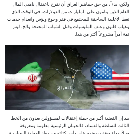
ولكن، بدءاً، من حق جماهير العراق أن تفرح باعتقال ناهبي المال
العام الذين ينامون على المليارات من الدولارات، في الوقت الذي
تغط الأغلبية الساحقة للمجتمع في فقر وجوع وبؤس وانعدام خدمات
وغياب قانون وعنف المليشيات وقتل الشباب المحتجة والخ. ليس
ثمة أمراً مشروعاً أكثر من هذا.
بيد إن القضية أكبر من حملة إعتقالات لمسؤولين يعدون من الخط
الثالث للسلطة والفساد، فالحيتان الرئيسية معلومة ومعروفة
وبالأسماء ويقف بعضهم على رأس كتلته من رواد العملية السياسية