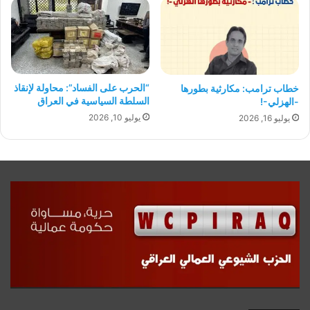
“الحرب على الفساد”: محاولة لإنقاذ
خطاب ترامب: مكارثية بطورها
السلطة السياسية في العراق
-الهزلي-!
يوليو 10, 2026
يوليو 16, 2026