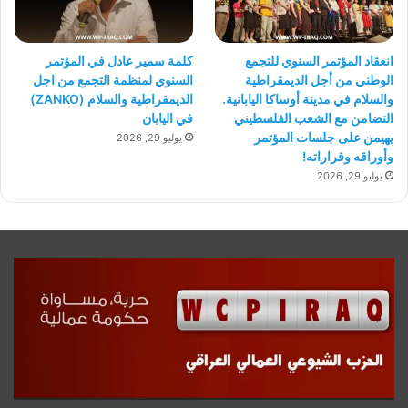
انعقاد المؤتمر السنوي للتجمع
كلمة سمير عادل في المؤتمر
الوطني من أجل الديمقراطية
السنوي لمنظمة التجمع من اجل
والسلام في مدينة أوساكا اليابانية.
الديمقراطية والسلام (ZANKO)
التضامن مع الشعب الفلسطيني
في اليابان
يهيمن على جلسات المؤتمر
يوليو 29, 2026
وأوراقه وقراراته!
يوليو 29, 2026