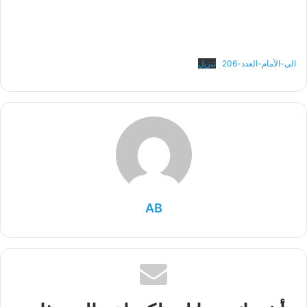
الى-الأمام-العدد-206
تنزيل
AB