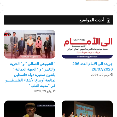
أحدث المواضيع
جريدة الى الامام العدد 296 –
” الشيوعي العمالي ” و ” الحرية
28/07/2026
والتغيير ” و ” الجبهة العمالية ”
يلتقون سفيرة دولة فلسطين
يوليو 29, 2026
لمتابعة أوضاع الأشقاء الفلسطينيين
في “مدينة الطب”
يوليو 29, 2026