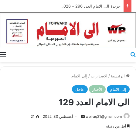
جريدة الى الامام العدد 296 – 28/07/2026
بحث عن
ا
الرئيسية
/
الاصدارات
/
إلى الامام
إلى الامام
الأخبار
عاجل
الى الامام العدد 129
أرسل
wpiraq21@gmail.com
أغسطس 30, 2022
21
بريدا
أقل من دقيقة
إلكترونيا