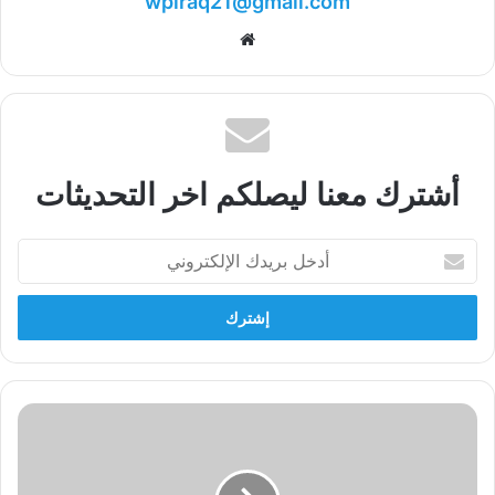
wpiraq21@gmail.com
موقع
الويب
أشترك معنا ليصلكم اخر التحديثات
أدخل
بريدك
الإلكتروني
جزء
من
ندوة
الشيوعية