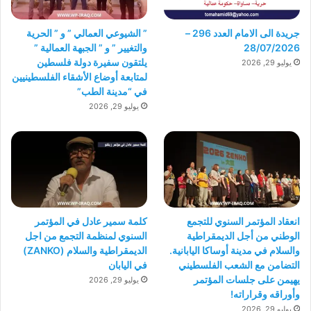
جريدة الى الامام العدد 296 –
” الشيوعي العمالي ” و ” الحرية
28/07/2026
والتغيير ” و ” الجبهة العمالية ”
يلتقون سفيرة دولة فلسطين
يوليو 29, 2026
لمتابعة أوضاع الأشقاء الفلسطينيين
في “مدينة الطب”
يوليو 29, 2026
انعقاد المؤتمر السنوي للتجمع
كلمة سمير عادل في المؤتمر
الوطني من أجل الديمقراطية
السنوي لمنظمة التجمع من اجل
والسلام في مدينة أوساكا اليابانية.
الديمقراطية والسلام (ZANKO)
التضامن مع الشعب الفلسطيني
في اليابان
يهيمن على جلسات المؤتمر
يوليو 29, 2026
وأوراقه وقراراته!
يوليو 29, 2026