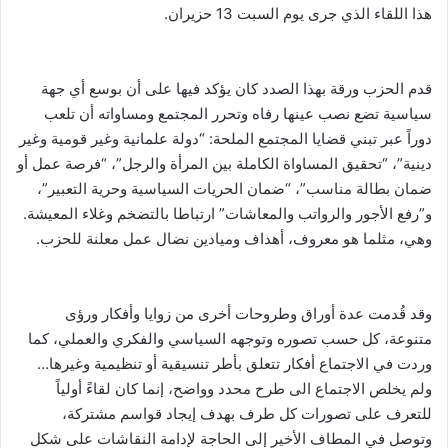
هذا اللقاء الذي جرى يوم السبت 13 حزيران.
قدم الحزب ورقة بهذا الصدد كان يؤكد فيها على أن بوسع أي جهة
سياسية تضع نصب عينها رفاه وتحرر المجتمع ومساواته أن تلعب
دوراً عبر تبني قضايا المجتمع الملحة: “دولة علمانية وغير قومية وغير
دينية”، “تحقيق المساواة الكاملة بين المرأة والرجل”، “فرصة عمل أو
ضمان بطالة مناسب”، “ضمان الحريات السياسية وحرية التعبير”،
و”رفع الأجور والرواتب والمعاشات” ارتباطا بالتضخم وغلاء المعيشة.
وهي، مثلما هو معروف، أهداف وميادين نضال عمل معلنة للحزب.
وقد قُدمت عدة أوراق وطروحات أخرى من زوايا وأفكار ورؤى
متنوعة، كل حسب تصوره وتوجهه السياسي والفكري والعملي، كما
وردت في الاجتماع أفكار تتعلق بأطر تنسيقية أو تنظيمية وغيرها…
ولم يخلص الاجتماع الى طرح محدد وواضح، إنما كان لقاءً أولياً
للتعرف على تصورات كل طرف بهدف إيجاد قواسم مشتركة،
وتوصل في المطاف الأخير إلى الحاجة لإدامة النقاشات على شكل