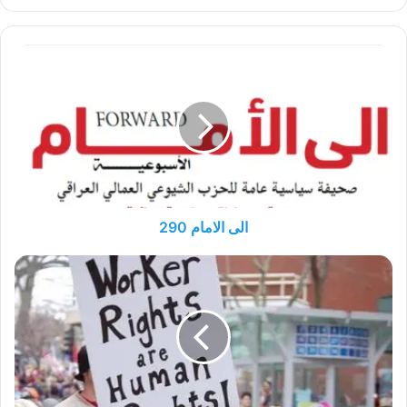
الى
الامام
290
الى الامام 290
ماذا
يخسر
الزيدي
من
الاشتراكية؟