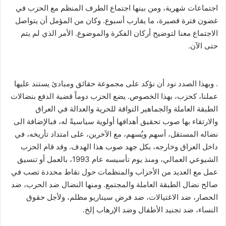
اجتماعات شهرية، ومن بينها اجتماع الطرف المنظم مع الحزب في
غضون فترة قصيرة، ما يقارب أسبوع. وكان من المؤمل أن يتواصل
الاجتماع معنا لتوضيح أركان الفكرة والموضوع. الأمر الذي لم يتم
حتى الآن.
. وبهذا الصدد نود أن نؤكد على مجموعة حقائق ومبادئ يستند عليها
عملنا، كحزب، بهذا الخصوص. يضع الحزب دوماً قضية الدفع بنضالات
الطبقة العاملة والجماهير التواقة للحرية والعدالة في العراق
والارتقاء بها صوب تحقيق أهدافها أولوية سياسيةً له، فبالإضافة الى
نضاله المستقل، أسهم ويُسهم، مع الآخرين، على امتداد تأريخه، في
داخل العراق وخارجه، بكل جهد صوب هذا الهدف. وقد قام الحزب
الشيوعي العمالي، ومنذ يوم تأسيسه عام 1993، بالعمل أو تنسيق
عمل مع العديد من الأحزاب والمنظمات حول نقاط محددة تصب في
صالح نضال الطبقة العاملة والمجتمع. ومنها النضال ضد الحرب، ضد
الحصار، ضد الاغتيالات، ضد فرض سيناريو مظلم، ولأجل حقوق
النساء، ضد تجنيد الأطفال وضد الإرهاب إلخ.