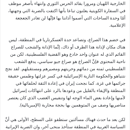
الخارجية اللهيان ومرورا بقائد الحرس الثوري وانتهاء بأصغر موظف
في السفارة الكويتية يعلنون تباعا بأنها اكتفت بالضربة التي وجهتها،
أمّا وحدة الساحات التي أصموا آذاننا بها فإنَّها لن تغادر الجعجعة
الإعلامية.
في خضم هذا الصراع، وتصاعد حدة العسكرتاريا في المنطقة، ليس
هناك مكان لإدانة هذا الطرف أو ذاك، إنَّما الإدانة والشجب للصراع
القائم الذي له عنوان واحد خادع وهو القضية الفلسطينية، لكن من
ناحية المحتوى فإنَّ الصراع هو صراع جيو سياسي، يدفع الشعب
الفلسطيني ثمنه من دمائهم وحريتهم ومصيرهم ومستقبلهم. لقد نجح
نتنياهو والحكومة النازية الإسرائيلية في كسر عزلتها وطمس حقيقة
جرائمها في غزة، كما نجحت إيران في إعادة الثقة لحلفائها في
المنطقة والإيفاء بالقليل من وعودها بالرد على انتهاكات إسرائيل
لأمنها وإعادة بعض الماء الوجه لها وتنفيس الغضب الذي كان يعتصر
مناصريها وصف من المتوهمين بها بحجة محاربة (الإمبريالية).
لكن بعد ما حدث فهناك مسألتين ستطفو على السطح، الأولى هي أنَّ
السياسة الغربية في المنطقة ستأخذ منحى آخر، وان الضربة الإيرانية