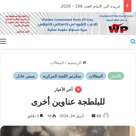
جريدة الى الامام العدد 296 – 28/07/2026
بحث عن
ا
الرئيسية
/
المقالات
الأخبار
المقالات
سكرتير اللجنة المركزية
سمير عادل
أخر الأخبار
للبلطجة عناوين أخرى
أرسل
AB
أبريل 24, 2024
16
3 دقائق
بريدا
إلكترونيا