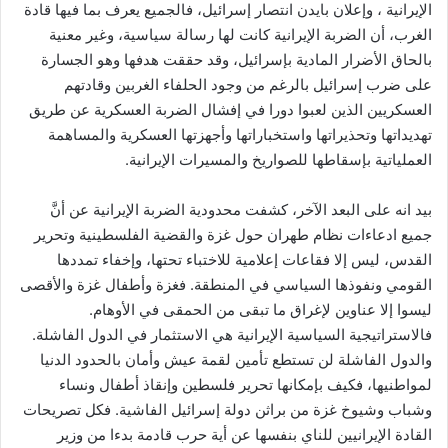
الإيرانية ، وإعلان بايدن انتصار إسرائيل، فالجميع يعرف بما فيها قادة
الغرب، أن الضربة الإيرانية كانت لها رسالة سياسية، وغير معنية
بالحاق الأضرار المادية بإسرائيل، وقد حققت هدفها وهو الجسارة
على ضرب إسرائيل بالرغم من وجود الحلفاء الغربين وقادتهم
العسكريين الذين لعبوا دورا في إفشال الضربة العسكرية عن طريق
تهديداتها وتحذيراتها واستخباراتها وأجهزتها العسكرية والمساهمة
العملياتية بإسقاطها للصواريخ والمسيرات الإيرانية.
بيد انه على البعد الآخر، كشفت محدودية الضربة الإيرانية عن أنَّ
جميع ادعاءات نظام طهران حول غزة والقضية الفلسطينية وتحرير
القدس، ليس إلا فقاعات إعلامية للاختباء تحتها، وإخفاء تمددها
القومي ونفوذها السياسي في المنطقة. فغزة وأطفال غزة والأقصى
ليسوا إلا عناوين لإغراق ما تبقى من الحمقى في الأوهام.
فالاستراتيجية السياسية الإيرانية هي الاستثمار في الدول الفاشلة.
والدول الفاشلة لن تستطع تأمين لقمة عيش وأمان بالحدود الدنيا
لمواطنيها، فكيف بإمكانها تحرير فلسطين وإنقاذ أطفال ونساء
وشباب وشيوخ غزة من براثن دولة إسرائيل الفاشية. فكل تصريحات
القادة الإيرانيين للناي بنفسها عن أية حرب قادمة بدءا من وزير