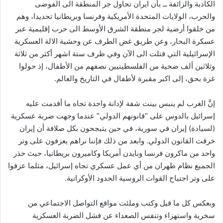
الكاذبة والزائفة ــ بأن ايران تحاول جر المنطقة الى الفوضى
والحرب، الولايات المتحدة الأمريكية وفرنسا وبريطانيا تحديدا، وهم
من خلقوا أرضية لجر منطقة الشرق الأوسط الى حرب إقليمية عبر
عسكرة البحار، وعن طريق غض الطرف عن وحشية الالة العسكرية
الإسرائيلية التي قتلت الى الآن وفي ظرف ستة اشهر أكثر من ثلاثة
وثلاثين ألف ضحية من الفلسطينيين نصفهم من الأطفال، إذ حولوا
غزة بحق، إلى اكبر مقبرة لأطفال في التاريخ والعالم.
إنَّ الغرب لم ينبس بينت شفة لإدانة واحدة تجاه ما أقدمت عليه
إسرائيل بالدوس على “قانونهم الدولي” عندما وجهت ضربة عسكرية
(لسيادة) إيران في سورية، في حين يتبجحون بكل صلافة أن إيران
خرقت القانون الدولي. وابعد من ذلك فإننا نراهم يعزفون على وتر
واحد من ماكرون فرنسا وبايدن أمريكا وكاميرون بريطانيا، حيث حذر
الجميع نظام طهران من أي عمل عسكري تجاه إسرائيل، مثلما عزفوا
على وتر اجتياح القوات الروسية الحدود الأوكرانية.
وبعكس كل ما قيل وكتب وملئت مواقع التواصل الاجتماعي من
سخرية واستهزاء وتنفس الصعداء عن فشل الضربة العسكرية