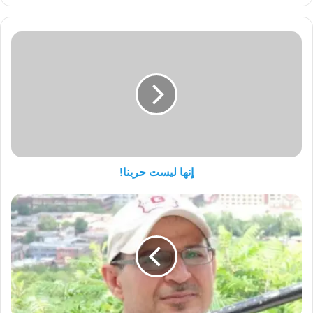
إنها
ليست
حربنا!
إنها ليست حربنا!
حلم
الديمقراطية
وحلم
الاشتراكية!