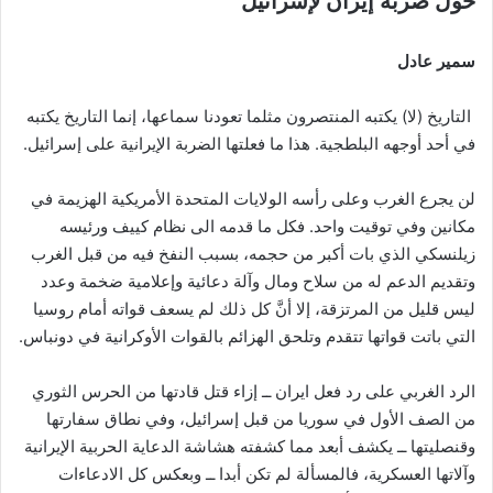
حول ضربة إيران لإسرائيل
سمير عادل
التاريخ (لا) يكتبه المنتصرون مثلما تعودنا سماعها، إنما التاريخ يكتبه
في أحد أوجهه البلطجية. هذا ما فعلتها الضربة الإيرانية على إسرائيل.
لن يجرع الغرب وعلى رأسه الولايات المتحدة الأمريكية الهزيمة في
مكانين وفي توقيت واحد. فكل ما قدمه الى نظام كييف ورئيسه
زيلنسكي الذي بات أكبر من حجمه، بسبب النفخ فيه من قبل الغرب
وتقديم الدعم له من سلاح ومال وآلة دعائية وإعلامية ضخمة وعدد
ليس قليل من المرتزقة، إلا أنَّ كل ذلك لم يسعف قواته أمام روسيا
التي باتت قواتها تتقدم وتلحق الهزائم بالقوات الأوكرانية في دونباس.
الرد الغربي على رد فعل ايران ــ إزاء قتل قادتها من الحرس الثوري
من الصف الأول في سوريا من قبل إسرائيل، وفي نطاق سفارتها
وقنصليتها ــ يكشف أبعد مما كشفته هشاشة الدعاية الحربية الإيرانية
وآلاتها العسكرية، فالمسألة لم تكن أبدا ــ وبعكس كل الادعاءات