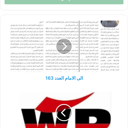
الى
الامام
العدد
163
الى الامام العدد 163
عالم
الحرية
والمساواة،
عالمٌ
خالٍ
من
الحروب