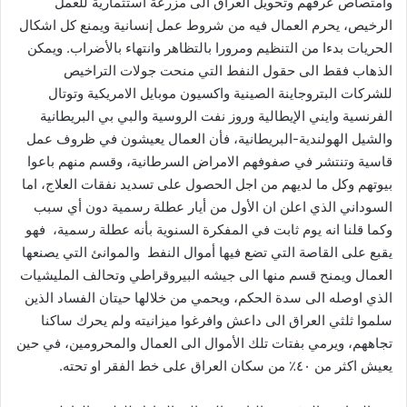
وامتصاص عرقهم وتحويل العراق الى مزرعة استثمارية للعمل
الرخيص، يحرم العمال فيه من شروط عمل إنسانية ويمنع كل اشكال
الحريات بدءا من التنظيم ومرورا بالتظاهر وانتهاء بالأضراب. ويمكن
الذهاب فقط الى حقول النفط التي منحت جولات التراخيص
للشركات البتروجاينة الصينية واكسيون موبايل الامريكية وتوتال
الفرنسية وايني الإيطالية وروز نفت الروسية والبي بي البريطانية
والشيل الهولندية-البريطانية، فأن العمال يعيشون في ظروف عمل
قاسية وتنتشر في صفوفهم الامراض السرطانية، وقسم منهم باعوا
بيوتهم وكل ما لديهم من اجل الحصول على تسديد نفقات العلاج، اما
السوداني الذي اعلن ان الأول من أيار عطلة رسمية دون أي سبب
وكما قلنا انه يوم ثابت في المفكرة السنوية بأنه عطلة رسمية، فهو
يقبع على القاصة التي تضع فيها أموال النفط والموانئ التي يصنعها
العمال ويمنح قسم منها الى جيشه البيروقراطي وتحالف المليشيات
الذي اوصله الى سدة الحكم، ويحمي من خلالها حيتان الفساد الذين
سلموا ثلثي العراق الى داعش وافرغوا ميزانيته ولم يحرك ساكنا
تجاههم، ويرمي بفتات تلك الأموال الى العمال والمحرومين، في حين
يعيش اكثر من ٤٠٪ من سكان العراق على خط الفقر او تحته.