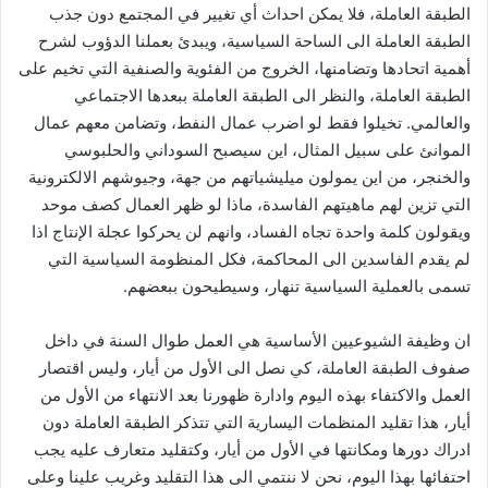
الطبقة العاملة، فلا يمكن احداث أي تغيير في المجتمع دون جذب
الطبقة العاملة الى الساحة السياسية، ويبدئ بعملنا الدؤوب لشرح
أهمية اتحادها وتضامنها، الخروج من الفئوية والصنفية التي تخيم على
الطبقة العاملة، والنظر الى الطبقة العاملة ببعدها الاجتماعي
والعالمي. تخيلوا فقط لو اضرب عمال النفط، وتضامن معهم عمال
الموانئ على سبيل المثال، اين سيصبح السوداني والحلبوسي
والخنجر، من اين يمولون ميليشياتهم من جهة، وجيوشهم الالكترونية
التي تزين لهم ماهيتهم الفاسدة، ماذا لو ظهر العمال كصف موحد
ويقولون كلمة واحدة تجاه الفساد، وانهم لن يحركوا عجلة الإنتاج اذا
لم يقدم الفاسدين الى المحاكمة، فكل المنظومة السياسية التي
تسمى بالعملية السياسية تنهار، وسيطيحون ببعضهم.
ان وظيفة الشيوعيين الأساسية هي العمل طوال السنة في داخل
صفوف الطبقة العاملة، كي نصل الى الأول من أيار، وليس اقتصار
العمل والاكتفاء بهذه اليوم وادارة ظهورنا بعد الانتهاء من الأول من
أيار، هذا تقليد المنظمات اليسارية التي تتذكر الطبقة العاملة دون
ادراك دورها ومكانتها في الأول من أيار، وكتقليد متعارف عليه يجب
احتفائها بهذا اليوم، نحن لا ننتمي الى هذا التقليد وغريب علينا وعلى