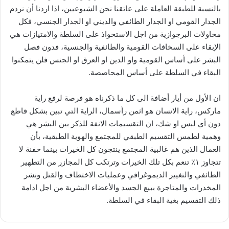
بالنسبة للطبقة العاملة على عاتقنا نحن الشيوعيين، اذا اردنا أن نردم
الجدار القومي او الجدار الطائفي والديني او الجدار الجنسي، فكل
محاولات البرجوازية من اجل الاستحواذ على السلطة والامتيازات هي
الإبقاء على السخافات القومية والطائفية والجنسية، فدون فصل
البشر على أساس القومية واو الدين او العرق او الجنس فلن يتمكنوا
البقاء في السلطة على أساس المحاصصة.
ان الأول من أيار أضافة الى كل ما ذكرناه هو فرصة لرفع راية
ماركس، راية الانسان هو اثمن رأسمال، الراية التي تبين بشكل قاطع
دون أي لبس او شك، ان التقسيمات الانفة للذكر بين البشر هي
وهمية لطمس التقسيم الطبقي للمجتمع والهوية الطبقية، بأن
العمال الذين هم غالبية المجتمع ينتجون كل الخيرات بينما حفنة لا
تتجاوز ١٪ تنعم بكل تلك الخيرات وترتكب كل المجازر من التطهير
الطائفي والتغيير الديموغرافي وعمليات الاختطاف والقتل ونشر
المخدرات والمتاجرة ببيع الجسد والأعضاء البشرية من اجل ادامة
ذلك التقسيم بغية البقاء في السلطة.