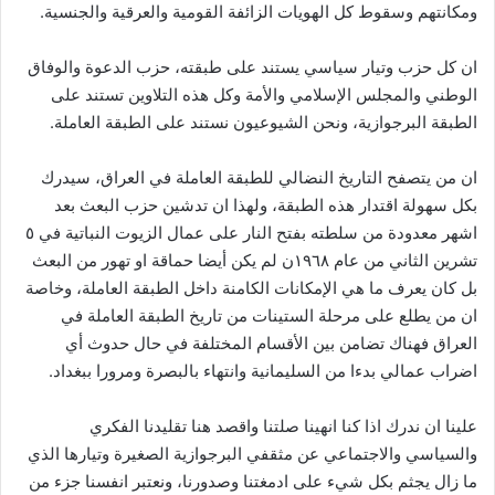
ومكانتهم وسقوط كل الهويات الزائفة القومية والعرقية والجنسية.
ان كل حزب وتيار سياسي يستند على طبقته، حزب الدعوة والوفاق
الوطني والمجلس الإسلامي والأمة وكل هذه التلاوين تستند على
الطبقة البرجوازية، ونحن الشيوعيون نستند على الطبقة العاملة.
ان من يتصفح التاريخ النضالي للطبقة العاملة في العراق، سيدرك
بكل سهولة اقتدار هذه الطبقة، ولهذا ان تدشين حزب البعث بعد
اشهر معدودة من سلطته بفتح النار على عمال الزيوت النباتية في ٥
تشرين الثاني من عام ١٩٦٨ن لم يكن أيضا حماقة او تهور من البعث
بل كان يعرف ما هي الإمكانات الكامنة داخل الطبقة العاملة، وخاصة
ان من يطلع على مرحلة الستينات من تاريخ الطبقة العاملة في
العراق فهناك تضامن بين الأقسام المختلفة في حال حدوث أي
اضراب عمالي بدءا من السليمانية وانتهاء بالبصرة ومرورا ببغداد.
علينا ان ندرك اذا كنا انهينا صلتنا واقصد هنا تقليدنا الفكري
والسياسي والاجتماعي عن مثقفي البرجوازية الصغيرة وتيارها الذي
ما زال يجثم بكل شيء على ادمغتنا وصدورنا، ونعتبر انفسنا جزء من