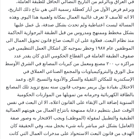
في العراق وبالرغم من التاريخ النضالي الحافل للطبقة العاملة،
وبرغم فرض الأول من أيار كعطلة رسمية التي هي نتاج ذلك التاريخ،
الا انه للأسف لا تعرف غالبية العمال بمكانة واهمية هذا اليوم. وهذه
المسالة ليست اعتباطية ولم تحدث بشكل صدفة، بل عمل عليها
بشكل مخطط وممنهج ومدروس من قبل الطبقة البرجوازية الحاكمة
منذ نظام البعث. فعلاوة على ان البعث صاغ قانون تحويل العمال الى
الموظفين عام ١٩٨٧ وحظر بموجبه كل اشكال العمل التنظيمي في
صفوف الطبقة العاملة في القطاع الحكومي الذي كان يقدر عدد
مراكزه ب ٢٠٠ مصنع ومعمل من كبريات المصانع في الشرق الأوسط
مثل الورق والبتروكيمياويات والمجمع الصناعي العملاق في
الإسكندرية للمكائن الثقيلة والسكر والأدوية والنسيج. الخ، وعمد
الاحتلال بقيادة بول بريمر بموجب قانون سنه بمنع تزويد تلك المصانع
بالطاقة الكهربائية وحرمانه من تمويلها من الموازنات الحكومية
السنوية إضافة الى الإبقاء على القانون اعلاه، الا ان البعث في نفس
الوقت عمل بتنظيم دعاية ممنهجة بانتزاع العمال من هويتهم العمالية
الطبقية والتطبيل لمقولة (الموظف) ويجب الافتخار به وصور صفة
(العامل) بشكل غير مباشر بأنه شيء يخجل منه، وفي الحقيقة كان
الهدف من قانون البعث الاستحواذ على مدخرات العمال التي كانت