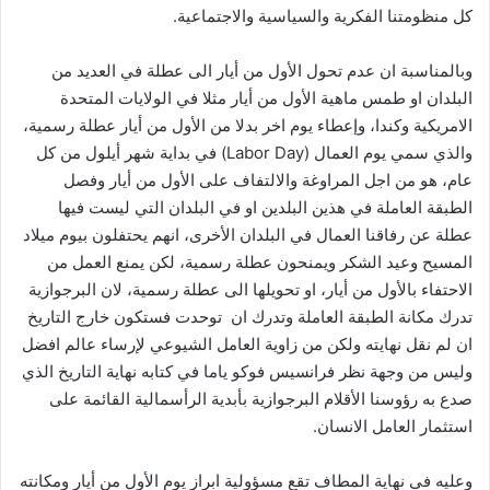
كل منظومتنا الفكرية والسياسية والاجتماعية.
وبالمناسبة ان عدم تحول الأول من أيار الى عطلة في العديد من
البلدان او طمس ماهية الأول من أيار مثلا في الولايات المتحدة
الامريكية وكندا، وإعطاء يوم اخر بدلا من الأول من أيار عطلة رسمية،
والذي سمي يوم العمال (Labor Day) في بداية شهر أيلول من كل
عام، هو من اجل المراوغة والالتفاف على الأول من أيار وفصل
الطبقة العاملة في هذين البلدين او في البلدان التي ليست فيها
عطلة عن رفاقنا العمال في البلدان الأخرى، انهم يحتفلون بيوم ميلاد
المسيح وعيد الشكر ويمنحون عطلة رسمية، لكن يمنع العمل من
الاحتفاء بالأول من أيار، او تحويلها الى عطلة رسمية، لان البرجوازية
تدرك مكانة الطبقة العاملة وتدرك ان توحدت فستكون خارج التاريخ
ان لم نقل نهايته ولكن من زاوية العامل الشيوعي لإرساء عالم افضل
وليس من وجهة نظر فرانسيس فوكو ياما في كتابه نهاية التاريخ الذي
صدع به رؤوسنا الأقلام البرجوازية بأبدية الرأسمالية القائمة على
استثمار العامل الانسان.
وعليه في نهاية المطاف تقع مسؤولية ابراز يوم الأول من أيار ومكانته