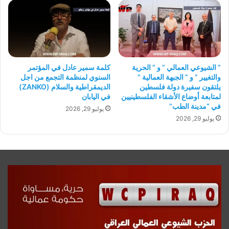
” الشيوعي العمالي ” و ” الحرية
كلمة سمير عادل في المؤتمر
والتغيير ” و ” الجبهة العمالية ”
السنوي لمنظمة التجمع من اجل
يلتقون سفيرة دولة فلسطين
الديمقراطية والسلام (ZANKO)
لمتابعة أوضاع الأشقاء الفلسطينيين
في اليابان
في “مدينة الطب”
يوليو 29, 2026
يوليو 29, 2026