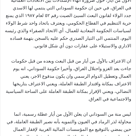
الأول من أيار، حول ضرورة انهاء الإشكالات بين الاتحادات العمالية
في العراق، في حين ان حكومة السوداني التي ينتمي لها الاسدي
جدد الولاء لقانون البعث السيئ الصيت رقم ٥٢ لعام ١٩٨٧ الذي يمنع
حرية التنظيم في القطاع الحكومي، ويعترف باتحاد واحد شرط الولاء
لسياسات الحكومة المعادية للعمال، أي الاتحاد الصفراء والذي رئيسه
اليوم، المنتمي الى التيار الصدري حكم عليه بالسجن بتهمة فساده
الاداري والاستيلاء على عقارات دون أي شكل قانوني.
ان الاعتراف بالأول من أيار من قبل البعث وبعده من قبل حكومات
جاءت بعد الغزو واحتلال العراق، وأخيرا حكومة السوداني، انه يوم
العمال وتعطيل الدوام الرسمي وان يكون مدفوع الاجر، يعني
الاعتراف بمكانة واقتدار الطبقة العاملة، ويعني الاعتراف بتاريخها
النضالي، ويعني الإقرار بمكانة الطبقة العاملة على الساحة السياسية
والاجتماعية في العراق.
ليس منة من السوداني ان يعلن الأول من أيار عطلة رسمية، انما
محاولة لذر الرماد في العيون والتمويه بأنه نصير الطبقة العاملة، في
حين يمضي بالتوقيع مع المؤسسات المالية الغربية لإفقار العمال