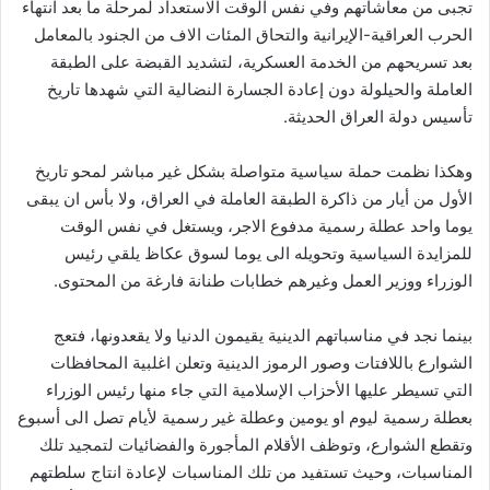
تجبى من معاشاتهم وفي نفس الوقت الاستعداد لمرحلة ما بعد انتهاء
الحرب العراقية-الإيرانية والتحاق المئات الاف من الجنود بالمعامل
بعد تسريحهم من الخدمة العسكرية، لتشديد القبضة على الطبقة
العاملة والحيلولة دون إعادة الجسارة النضالية التي شهدها تاريخ
تأسيس دولة العراق الحديثة.
وهكذا نظمت حملة سياسية متواصلة بشكل غير مباشر لمحو تاريخ
الأول من أيار من ذاكرة الطبقة العاملة في العراق، ولا بأس ان يبقى
يوما واحد عطلة رسمية مدفوع الاجر، ويستغل في نفس الوقت
للمزايدة السياسية وتحويله الى يوما لسوق عكاظ يلقي رئيس
الوزراء ووزير العمل وغيرهم خطابات طنانة فارغة من المحتوى.
بينما نجد في مناسباتهم الدينية يقيمون الدنيا ولا يقعدونها، فتعج
الشوارع باللافتات وصور الرموز الدينية وتعلن اغلبية المحافظات
التي تسيطر عليها الأحزاب الإسلامية التي جاء منها رئيس الوزراء
بعطلة رسمية ليوم او يومين وعطلة غير رسمية لأيام تصل الى أسبوع
وتقطع الشوارع، وتوظف الأقلام المأجورة والفضائيات لتمجيد تلك
المناسبات، وحيث تستفيد من تلك المناسبات لإعادة انتاج سلطتهم