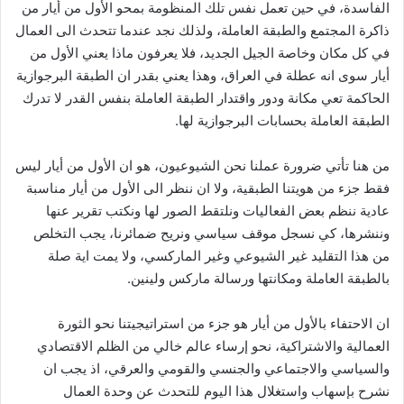
الفاسدة، في حين تعمل نفس تلك المنظومة بمحو الأول من أيار من
ذاكرة المجتمع والطبقة العاملة، ولذلك نجد عندما تتحدث الى العمال
في كل مكان وخاصة الجيل الجديد، فلا يعرفون ماذا يعني الأول من
أيار سوى انه عطلة في العراق، وهذا يعني بقدر ان الطبقة البرجوازية
الحاكمة تعي مكانة ودور واقتدار الطبقة العاملة بنفس القدر لا تدرك
الطبقة العاملة بحسابات البرجوازية لها.
من هنا تأتي ضرورة عملنا نحن الشيوعيون، هو ان الأول من أيار ليس
فقط جزء من هويتنا الطبقية، ولا ان ننظر الى الأول من أيار مناسبة
عادية ننظم بعض الفعاليات ونلتقط الصور لها ونكتب تقرير عنها
وننشرها، كي نسجل موقف سياسي ونريح ضمائرنا، يجب التخلص
من هذا التقليد غير الشيوعي وغير الماركسي، ولا يمت اية صلة
بالطبقة العاملة ومكانتها ورسالة ماركس ولينين.
ان الاحتفاء بالأول من أيار هو جزء من استراتيجيتنا نحو الثورة
العمالية والاشتراكية، نحو إرساء عالم خالي من الظلم الاقتصادي
والسياسي والاجتماعي والجنسي والقومي والعرقي، اذ يجب ان
نشرح بإسهاب واستغلال هذا اليوم للتحدث عن وحدة العمال