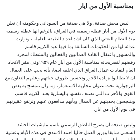
بمناسبة الأول من ايار
إلكترونيا
ليس محض صدفة، ولا هي صدقة من السوداني وحكومته ان تعلن
يوم الأول من أيار عطلة رسمية في العراق، بالرغم انها عطلة رسمية
منذ النظام البعثي الذي كان اشد اعداد الطبقة العاملة ، وتوارث
عدائه لها من الحكومات السابقة بما فيها عبد الكريم قاسم
والمشهور باعتقال القادة العماليين والفعالين والنشطاء لمجرد
رفضهم لتصريحاته بمناسبة الأول من أيار عام ١٩٥٩وفي مقر الاتحاد
العام لنقابات عمال العراق الذي اغلقه ايضا، بأنه يجب على العمال
ان لا يطالبوا بزيادة الأجور وتحسين ظروف حياتهم وعليهم التعاون مع
البرجوازية تحت عنوان محاربة الاستعمار، وما زال تتمسح به بعض
القوى والأحزاب التي تصنف نفسها باليسارية بعبد الكريم قاسم،
ويتبجحون بحديثهم عن العمال وبأنهم مدافعون عنهم وترتفع عقيرتهم
في يوم الأول من ايار.
وليس صدفة ان يصرح الناطق الرسمي باسم مليشيات الحشد
الشعبي سابقا ووزير العمل حاليا احمد الاسدي في هذه الأيام وعشية