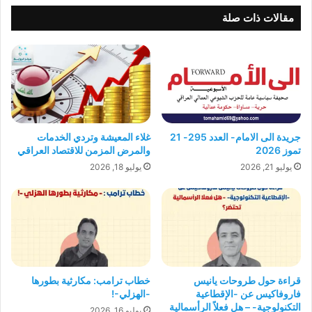
مقالات ذات صلة
جريدة الى الامام- العدد 295- 21
غلاء المعيشة وتردي الخدمات
تموز 2026
والمرض المزمن للاقتصاد العراقي
يوليو 21, 2026
يوليو 18, 2026
قراءة حول طروحات يانيس
خطاب ترامب: مكارثية بطورها
فاروفاكيس عن -الإقطاعية
-الهزلي-!
التكنولوجية- – هل فعلاً الرأسمالية
يوليو 16, 2026