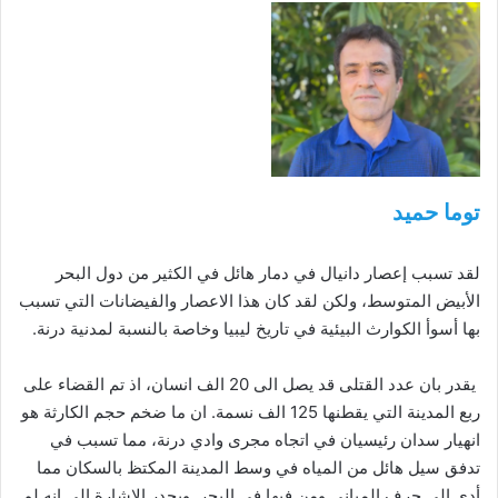
إلكترونيا
توما حميد
لقد تسبب إعصار دانيال في دمار هائل في الكثير من دول البحر
الأبيض المتوسط، ولكن لقد كان هذا الاعصار والفيضانات التي تسبب
بها أسوأ الكوارث البيئية في تاريخ ليبيا وخاصة بالنسبة لمدنية درنة.
يقدر بان عدد القتلى قد يصل الى 20 الف انسان، اذ تم القضاء على
ربع المدينة التي يقطنها 125 الف نسمة. ان ما ضخم حجم الكارثة هو
انهيار سدان رئيسيان في اتجاه مجرى وادي درنة، مما تسبب في
تدفق سيل هائل من المياه في وسط المدينة المكتظ بالسكان مما
أدى الى جرف المباني ومن فيها في البجر. ويجدر الإشارة الى انه لم