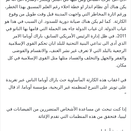
يكن هناك أي نظام انذار او خطة اخلاء رغم العلم المسبق بهذا الخطر،
ورغم اثارة المخاطر التي واجهت المدينة قبل وقت طويل من وقوع
الكارثة. كما لم يكن هناك صيانة دورية للسدود. ان السبب في هذا هو
غياب الدولة. ان غياب الدولة جاء بعد الحملة التي قامها بها الناتو في
2011، في ظل إدارة الرئيس الأمريكي السابق، باراك أوباما الامر
الذي أدى الى تداعي البنية التحتية للبلد ابان تحكم القوى الإسلامية
الرجعية بالبلد التي لا تعرف غير نشر العنف، والانقسام والفوضى
والفقر والجهل والتخلف والفساد مثلها مثل القوى الإسلامية في كل
مكان.
في اعقاب هذه الكارثة المأساوية حث باراك أوباما الناس عبر تغريدة
على تويتر على التبرع لمنظمته غير الربحية، مؤسسة أوباما. اذ قال
”
إذا كنت تبحث عن مساعدة الأشخاص المتضررين من الفيضانات في
ليبيا، فتحقق من هذه المنظمات التي تقدم الإغاثة
مؤسسة أوباما