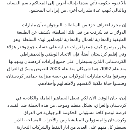
بألا تقوم حكومة تأتي بعدها بإحالة آخرين إلى المحاكم باسم الفساد،
وبالتالي يُنهب عدة مليارات أخرى من إيرادات المجتمع.
إن مجرد اعتراف جزء من السلطات البرجوازية بأن مليارات
الدولارات قد سُرقت من قبل تلك السلطة، يكشف عن الطبيعة
الطبقية والمعادية للعمال والمعادية للجماهير لهذه السلطة. وهو
يظهر بوضوح كيف جمعوا ثروات خيالية على حساب جوع وفقر هؤلاء.
وفي إقليم كردستان أيضاً، فإن الاتحاد الوطني والديمقراطي
الكردستاني اللذين يسيطران على جميع إيرادات كردستان وينهبانها
منذ عام 1992، هما شريكان منذ عام 2003 للصوص وسرّاق العراق
وسرقوا مئات مليارات الدولارات من حصة ميزانية جماهير كردستان،
وضمنوا حياة ملكية لأنفسهم ولأطفالهم وأحفادهم.
إذن، حان الوقت الآن لكي تجعل الجماهير العاملة والكادحة في
كردستان والعراق، بشكل منظم وموحد، من هذه الحملة ضد الفساد
فرصة لوضع كافة مسؤولي الحكومة البرجوازية في العراق
وكردستان والمسؤولين الميليشياويين والأحزاب المسلحة، الذين
يسيطر كل منهم على العديد من آبار النفط والشركات التجارية