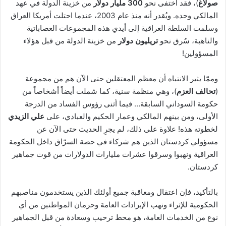
صولاغ
)، فقد اختفى نحو
300 مليار دولار
من خزينة الدولة في عهد
المالكي وحده. ويُقدر أنه منذ عام 2003، عندما احتلت أمريكا العراق
وسلمت السلطة العراقية إلى أيدي هذه المجموعات العصاباتية
والناهبة، سُرق نحو
تريليون دولار
من خزينة الدولة من قبل هؤلاء
المسؤولين!
وممّا يثير الانتباه أن معظم المعتقلين حتى الآن هم من مجموعة
(
تحالف العزم
)، وهي منظمة سنية، كما شملت أيضاً أشخاصاً من
حكومة السوداني السابقة… فيما أثنى رؤوس الفساد من الدرجة
الأولى، ومن بينهم المالكي وعمار الحكيم والعبادي، على
علي الزيدي
لخطوته هذه! علاوة على ذلك، لم يجرِ الحديث حتى الآن عن
مسؤولي كردستان الذين هم شركاء في حصة السرّاق داخل الحكومة
العراقية ونهبوا وسرقوا عشرات مليارات الدولارات من قوت جماهير
كردستان.
بالتأكيد، فإن اعتقال ومعاقبة جميع أولئك الذين يستخدمون مناصبهم
الحكومية للإثراء ونهب الإيرادات العامة وحرمان المواطنين من أي
نوع من الخدمات العامة، هو محط ترحيب وسعادة من قبل الجماهير