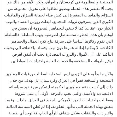
المحتجة والمظلومة في كردستان والعراق، ولكن الأهم من ذلك هو:
يجب ألا تقتصر هذه الحملة ويضيق نطاقها على تحويل مجموعة من
السرّاق والمافيات الصغيرة إلى كبش فداء لحماية السرّاق والمافيات
الكبرى الذين يسرقون ثروات المجتمع، ليفلت رؤوس الفساد والنهب
الكبار دون عقاب. كما لا ينبغي للجماهير المحرومة أن تعيش في
أوهام بأن هذه الخطوة ستستأصل لصوصية ونهب السلطة؛ فالسلطة
التي تقوم ركائزها أساساً على سرقة نتاج كدح العمال والجماهير
الكادحة، لا يمكنها إطالة عمرها دون نهب وفساد. بالاضافة الى وجوب
التأكيد على أن الأموال والثروات المصادَرة يجب أن تُنفق لغرض
توفير الرواتب المستحقة والخدمات العامة واحتياجات المواطنين.
ولكن ما بدأ به علي الزيدي ليس استجابة لمطالب ورغبات الجماهير
المحتجة والمدقعة فقراً في العراق وكردستان، بل يهدف من خلال
ذلك إلى كسب دعم جماهيري لحكومته ليتمكن من تنفيذ سياساته
الاقتصادية والأمنية، والتي يجب بالدرجة الأولى أن تلبي شروط
ومطالب واحتياجات الدور الأمريكي الجديد في العراق. ولذلك، وفيما
يتعلق بهذه الحملة التي بدأتها الحكومة، إذا لم تُعلن السياسة المالية
والإيرادات والنفقات بشكل شفاف للرأي العام، فلا توجد أي ضمانة