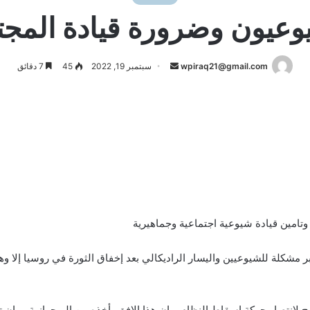
وعيون وضرورة قيادة المجت
أرسل
wpiraq21@gmail.com
سبتمبر 19, 2022
45
7 دقائق
بريدا
إلكترونيا
 وتامين قيادة شيوعية اجتماعية وجماهيرية
كبر مشكلة للشيوعيين واليسار الراديكالي بعد إخفاق الثورة في روسيا إلا
نتصار حركة اسقاط النظام، وان هذا الافق يأخذه من البرجوازية…. ان تص