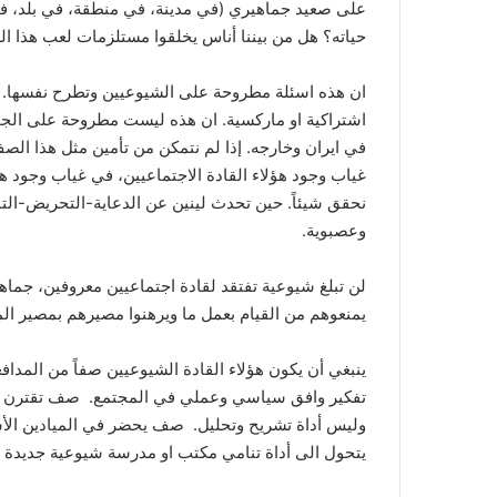
على صعيد جماهيري (في مدينة، في منطقة، في بلد، في 
حياته؟ هل من بيننا أناس يخلقوا مستلزمات لعب هذا ا
ان هذه اسئلة مطروحة على الشيوعيين وتطرح نفسها. اذا
اشتراكية او ماركسية. ان هذه ليست مطروحة على الجم
في ايران وخارجه. إذا لم نتمكن من تأمين مثل هذا ال
غياب وجود هؤلاء القادة الاجتماعيين، في غياب وجود ه
نحقق شيئاً. حين تحدث لينين عن الدعاية-التحريض-التنظيم
وعصبوية.
لن تبلغ شيوعية تفتقد لقادة اجتماعيين معروفين، جما
يمنعوهم من القيام بعمل ما ويرهنوا مصيرهم بمصير الم
ينبغي أن يكون هؤلاء القادة الشيوعيين صفاً من المد
تفكير وافق سياسي وعملي في المجتمع. صف تقترن به ال
وليس أداة تشريح وتحليل. صف يحضر في الميادين الأ
يتحول الى أداة تنامي مكتب او مدرسة شيوعية جديد