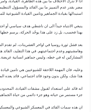
اذا لا ندرك الاختلاف ما بين هذه الظاهرة، القيادة، وا
مضر بقدر عدم التمييز ما بين القائد والمسؤول التنظي
استبدالها بقيادة الجماهير وتامين القيادة الشيوعية لل
ينبغي الانتباه جيداً الى ان ناشطي هدف سياسي أو اجت
بهذا فحسب، بل زد على هذا يوحّد الحركة، يرسم خطها، 
بعد فشل ثورة روسيا في اواخر العشرينات، لم تقدم الشيو
وهامشيتهم وعدم اجتماعيتهم. في هذا التقليد، القائد ه
المشاركين له في خطه، وليس جماهير انسانية عريضة.
وعليه، فان المهمة اللاحقة للشيوعيين هي تامين قياد
هذا شك، ولكن بدون وجود قائد اجتماعي، قائد يعده المج
انه قائد على استعداد لقبول مشقات القيادة، المحدودي
جزء مستمر من حياته وهو جزء دائمي من حياة الجماهير
ان هذه سمات القائد في المعسكر الشيوعي والمعسكر الب