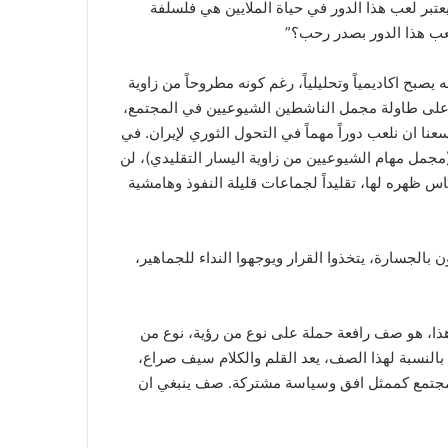
بر لعب هذا الدور في حياة الملايين هي فلسلفة
عب هذا الدور بصدر رحب؟”
 اكاديمياً وتحليلياً، رغم كونه مطروحاً من زاوية
 على طاولة مجمل الناشطين الشيوعيين في المجتمع،
 ان نلعب دوراً مهماً في التحول الثوري لإيران. في
جمل مهام الشيوعيين من زاوية اليسار التقليدي)، لن
ناس ظهره لها، تقليداً لجماعات قليلة النفوذ وهامشية
لجسارة، يتخذوا القرار ويوجهوا النداء للجماهير،
ذا، هو صف رافعة حملة على نوع من رؤية، نوع من
النسبة لهذا الصف، يعد القلم والكلام سيف صراع،
لمجتمع كممثل افق وسياسة مشتركة. صف ينبغي ان