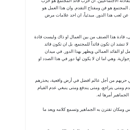
ً بقادته الاجتماعيين. ان حزب قائد المجتمع هو حزب
 المجتمع هو فن ومفتاح التقدم. وان هذا العمل هو
ة عن لعب هذا الدور. مبدئياً، ان احد علامات مرض
صى، قادة هذا الصنف من بين العمال او ذاك وليست قادة
لا تنشد ان تكون قائداً للمجتمع، بل ان تكون قائد
ل او القائد العمالي ويظهر بهذا الدور. في ميدان
وازية. وهي اما ان لا يكون لها دور في هذا الصدد او
ر في حربهم من أجل عالم افضل في أرض واقعية، يحذرهم
دم ومتى يتراجع، ومتى يندفع ومتى ينبغي عدم القيام
الجماهير أمرها له.
اس ومكان تقترن به الجماهير وتسمع كلامه ويعد ما