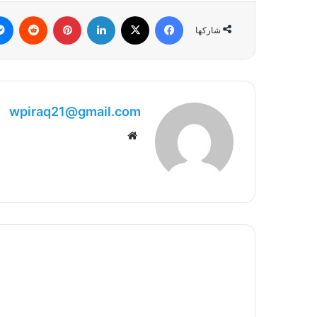
فيسبوك
‫X
لينكدإن
بينتيريست
شاركها
wpiraq21@gmail.com
موقع
الويب