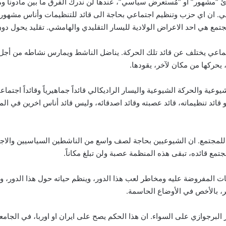
مرئ “مشهور” او “مُستعرض سياسي”، عندها لن ندرك الفرق ما بين مادونا ومان
مي. ان اي حزب وتنظيم اجتماعي بحاجة الى قائد للتنظيمات وأناس مشهورين
مجتمع هي احد الاعراض الولادية لليسار التقليدي والهامشي. تقليد يحول دون
ماعي يختلف عن قائد تلك الحركة. يناضل الناشط ويمارس نشاطه من أجل اهد
يحركها من مكان لآخر، يقودها.
عية والحركة الشيوعية واليسار الراديكالي قائداً جماهيرياً وقائداً اجتما
و قائد تنظيماته، قائد عصبته وقائد اصدقائه، وليس قائد أناس اخرين في ال
ة للمجتمع. ان الشيوعيين بحاجة لصف واسع من الناشطين السياسيين والا
تمع قائده، تبقى هذه المنظمة عصبة ولن تبلغ مكاناً.
ات المفروضة عليه ومخاطر لعب هذا الدور، وينظم حياته حول هذا الدور، و
، بالأخص في الأوضاع الحاسمة.
رجوازي على السواء. ان هذا الحكم يصح على ايران او اوربا، في الجامعة 