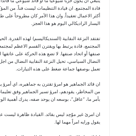
ينبغي ان يكون حزباً شيوعياً ما او قائد شيوعي ما قائدا
قادة المجتمع. ان قيادة التنظيمات ليست فناً. من المؤ
أكثر الاعمال تعقيداً. وان هذا الأمر كان مطروحاً على 
اليسار الراديكالي اليوم هو هذا العجز.
تفتقد النزعة النقابية (السنديكاليسم) لهذه القدرة. ا
المجتمع، قادة يرتبط بها ويقترن القسم الاعظم لمجتمعها 
صنفها أو اتحاد صنفها. لا تضع هذه الحركة على عاتقها لع
النضال السياسي، تحيل النزعة النقابية النضال من اجل ا
تعمل بوصفها جماعة ضغط على هذه التيارات.
ان قائد الجماهير هو امرؤ تقترن به جماهيره، اي أمرؤ
من المخاطر، يقودهم، امرؤ تسير الجماهير وفق تعليمات
بأمر ما، “عاقل”، بوسعه ان يوحد صفه، يدرك أهمية الوحد
ان امرئ غير موّحِد ليس بقائد. القيادة ظاهرة ليست عل
يقول ورايه امراً مهما لها.