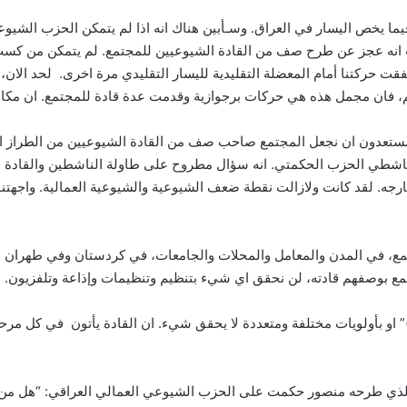
يخص اليسار في العراق. وسـأبين هناك انه اذا لم يتمكن الحزب الشيوعي 
 انه عجز عن طرح صف من القادة الشيوعيين للمجتمع. لم يتمكن من كسب ق
قت حركتنا أمام المعضلة التقليدية لليسار التقليدي مرة اخرى. لحد الان، 
يهم، فان مجمل هذه هي حركات برجوازية وقدمت عدة قادة للمجتمع. ان مكان حر
 ومستعدون ان نجعل المجتمع صاحب صف من القادة الشيوعيين من الطراز 
اشطي الحزب الحكمتي. انه سؤال مطروح على طاولة الناشطين والقادة ا
رجه. لقد كانت ولازالت نقطة ضعف الشيوعية والشيوعية العمالية. واجهتنا
تمع، في المدن والمعامل والمحلات والجامعات، في كردستان وفي طهران 
تمع بوصفهم قادته، لن نحقق اي شيء بتنظيم وتنظيمات وإذاعة وتلفزيون.
ن قائد ” بدوام جزئي” و “فاتر الهمة” “(Half-hearted)” او بأولويات مختلفة ومتعددة لا يحقق شيء. ان 
ذي طرحه منصور حكمت على الحزب الشيوعي العمالي العراقي: “هل من بينن