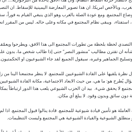
رب، وبالأخص امريكا. ان هذا تصوير المعارضة اليمينية للإسقاط. ان التصوي
اع المجتمع. ومع عودة الصلة بالغرب وهو الذي ينبغي القيام به فوراً، ستن
استفتاء، ويبقى نظام المجتمع في مكانه وعلى حاله. ليس من المقرر انه مع
التصدي لحظة بلحظة من تطورات المجتمع الى هذا الافق، ويطرحوا ويعمّقوا 
ن شأنه ان تقترن مطاليب “منشور النصر” حتى إذا طالب شخص ما، بدون علم
تسليح الجماهير وغيره، سيقول الجميع لقد جاء الشيوعيون او الحكمتيون.
 نظرة يلقيها على القادة الشيوعيين للمجتمع. لا ينظر مجتمعنا الينا من زا
ل يُطرح هو: ما هي، من حيث الابعاد الاجتماعية، مكانة القادة الشيوعيين
مع لا يحقق شيء. بيد ان الحزب الشيوعي يلعب هذا الدور ارتباطاً بمكانة
بة دون سائق وبدون وقود. لا يبلغ أي مكان.
املة هو تأمين قيادة شيوعية للمجتمع. قادة ينالوا قبول المجتمع. اذا لم يك
 منطلق الشيوعية والقيادة الشيوعية هي المجتمع وليست التنظيمات.