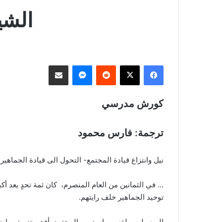
الشي
فيسبوك
‫X
ماسنجر
مشاركة عبر البريد
كورش مدرسي
ترجمة: فارس محمود
نيل وانتزاع قيادة المجتمع- التحول الى قيادة الجماهير
… في الثمانين من العام المنصرم، كان ثمة تحدٍ يعد أ
توحيد الجماهير خلف رايتهم.
اليوم، ليس لقسم واسع من المجتمع أفق وتعريف واضح لا