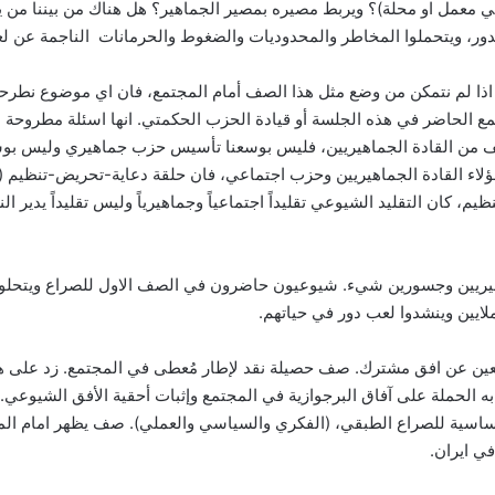
معمل او محلة)؟ ويربط مصيره بمصير الجماهير؟ هل هناك من بيننا من يعت
لدور، ويتحملوا المخاطر والمحدوديات والضغوط والحرمانات الناجمة عن ل
 لم نتمكن من وضع مثل هذا الصف أمام المجتمع، فان اي موضوع نطرحه يصبح
ع الحاضر في هذه الجلسة أو قيادة الحزب الحكمتي. انها اسئلة مطروحة
صف من القادة الجماهيريين، فليس بوسعنا تأسيس حزب جماهيري وليس بوسعنا
ؤلاء القادة الجماهيريين وحزب اجتماعي، فان حلقة دعاية-تحريض-تنظيم (م
، كان التقليد الشيوعي تقليداً اجتماعياً وجماهيرياً وليس تقليداً يدير ال
هيريين وجسورين شيء. شيوعيون حاضرون في الصف الاول للصراع ويتحلون با
لايين وينشدوا لعب دور في حياتهم.
افعين عن افق مشترك. صف حصيلة نقد لإطار مُعطى في المجتمع. زد على ه
حملة على آفاق البرجوازية في المجتمع وإثبات أحقية الأفق الشيوعي. ب
ساسية للصراع الطبقي، (الفكري والسياسي والعملي). صف يظهر امام ا
ة في ايران.