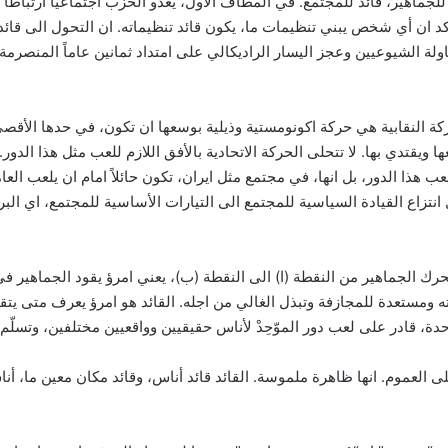
ً للجماهير، قائد للمجتمع. في المطاف الأول، يغدو الحزب اجتماعياً ارتباطا
كد ان أي شخص يبني تنظيمات ما، يكون قائد تنظيماته. ان التحول الى قائد
طاولة الشيوعيين وعجز اليسار الراديكالي على امتداد ثمانين عاماً المنصرم
لحركة النقابية هي حركة اكونومستية وذيلية بوسعها ان تكون، في حدها الأق
ويقتدي بها. لا تتحلى الحركة الاتحادية بالأفق اللازم للعب مثل هذا الدور. 
ب هذا الدور، بل انها، في مجتمع مثل ايران، تكون حائلاً امام ان يلعب العام
نتزاع القيادة السياسية للمجتمع الى التيارات الأساسية للمجتمع، اي البرج
 يحرك الجماهير من النقطة (ا) الى النقطة (ب)، يعني امرؤ يقود الجماهي
ه ومستعدة للمجازفة وتبذل الغالي من اجله. القائد هو امرؤ يعرف متى يتق
ة، قادر على لعب دور الموّحِدْ لأناس حقيقيين وواقعيين مختلفين، وتسلّم 
ى العموم. انها ظاهرة ملموسة. القائد قائد أناس، وقائد مكان معين ما، أن