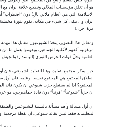
هو أن تغلق مؤسسات الملالي وتطبيع علاقة ايران مع الغ
الاسلامية التي هي (نظام ملالي بالٍ) دون “اضطراب” أوض
ايران و… يبقى كل شيء في مكانه، نقوم بثورة مخملية، 
مرة اخرى!
ومقابل هذا التصوير، يتخذ الشيوعيون مقابل هذا مهمة 
مرغوبية أفقهم لأغلبية الجماهير، ويقوموا بعمل ما م
العلمية وحلّ قوات الحرس الثوري (الباسدار) والجيش و
حين يفكر مجتمع بتقليد، وهنا التقليد الشيوعي، فان أول
انطلاق المجتمع هي المجتمع نفسه. وعليه، فان أول سؤا
المجتمع؟ اذا لم يستطع حزب شيوعي ان يكون قائد المجت
ان حزباً “شيوعياً” “مُرتباً” دون قادة جماهيريين، هو عر
ان أول مسألة وأهم مسألة بالنسبة للشيوعيين والطبقة الع
لتنظيماته فقط ليس بقائد شيوعي. ان نقطة مرجعية او