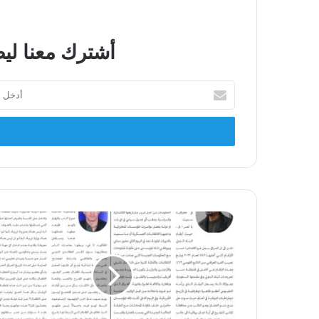
أشترك معنا ليص
أدخل
بريدك
الإلكتروني
الى
الامام
العدد
104