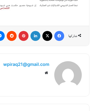
فيسبوك
‫X
لينكدإن
بينتيريست
شاركها
wpiraq21@gmail.com
موقع
الويب