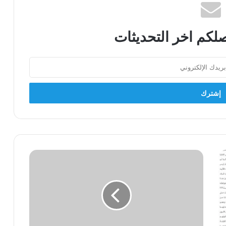
لكم اخر التحديثات
بصدد
"انسداد
العملية
السياسية"!