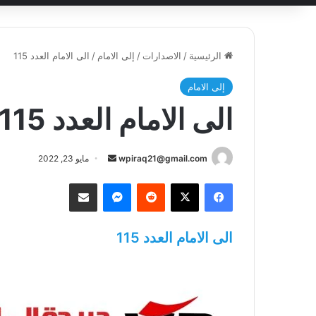
الرئيسية
/
الاصدارات
/
إلى الامام
/
الى الامام العدد 115
إلى الامام
الى الامام العدد 115
أرسل
wpiraq21@gmail.com
مايو 23, 2022
بريدا
فيسبوك
‫X
ماسنجر
مشاركة عبر البريد
إلكترونيا
الى الامام العدد 115