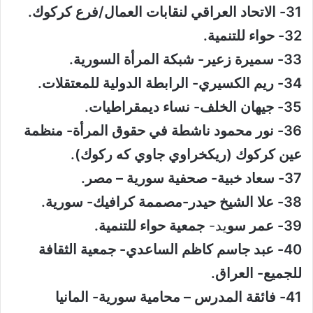
31- الاتحاد العراقي لنقابات العمال/فرع كركوك.
32- حواء للتنمية.
33- سميرة زعير- شبكة المرأة السورية.
34- ريم الكسيري- الرابطة الدولية للمعتقلات.
35- جيهان الخلف- نساء ديمقراطيات.
36- نور محمود ناشطة في حقوق المرأة- منظمة
عين كركوك (ريكخراوي جاوي كه ركوك).
37- سعاد خبية- صحفية سورية – مصر.
38- علا الشيخ حيدر-مصممة كرافيك- سورية.
39- عمر سو
يد-
جمعية حواء للتنمية.
40- عبد جاسم كاظم الساعدي- جمعية الثقافة
للجميع- العراق.
41- فائقة المدرس – محامية سورية- المانيا