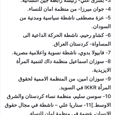
3- بشرى علي- رئيسة رابطة جين النسائية.
4- جوان ميرزا- من منظمة امان للنساء.
5- عزة مصطفى ناشطة سياسية ومدنية من
السودان.
6- كشاو رحيم، ناشطة الحركة الداعية الى
المساواة- كردستان العراق.
7- فابيولا بدوي، ناشطة نسوية واعلامية مصرية.
8- سوزان اسماعيل منظمة داك لتنمية المرأة
الايزيدية.
9- سوزان امين، من المنظمة الاممية لحقوق
المرأة IKKR في السويد.
10- سوسن سليم، منظمة نساء كردستان والشرق
الاوسط.]11- سناريا علي – ناشطة في مجال حقوق
الانسان، عضوة في منظمة امان للنساء.