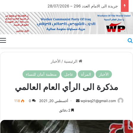
جريدة الى الامام العدد 296 – 28/07/2026
بحث عن
ا
الرئيسية
/
الأخبار
الأخبار
المرأة
عاجل
منظمة أمان للنساء
مذكرة الى الرأي العام العالمي
أرسل
wpiraq21@gmail.com
أغسطس 20, 2021
0
118
بريدا
2 دقائق
إلكترونيا