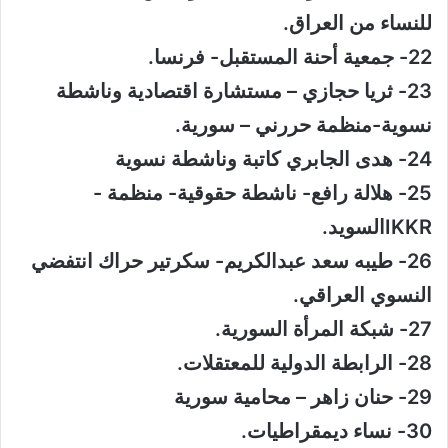
للنساء من العراق.
22- جمعية أحنة المستقبل- فرنسا.
23- ثريا حجازي – مستشارة اقتصادية وناشطة
نسوية-منظمة حررني – سورية.
24- هدى الجابري كاتبة وناشطة نسوية
25- هلالة رافع- ناشطة حقوقية- منظمة -
IKKRالسويد.
26- طيبه سعد عبدالكريم- سكرتير حراك انتفضي
النسوي العراقي.
27- شبكة المرأة السورية.
28- الرابطة الدولية للمعتقلات.
29- حنان زاهر – محامية سورية
30- نساء ديمقراطيات.