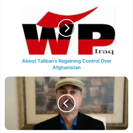
About
Taliban’s
Regaining
Control
Over
Afghanistan
About Taliban’s Regaining Control Over
Afghanistan
الكاظمي
وصناعة
الأوهام