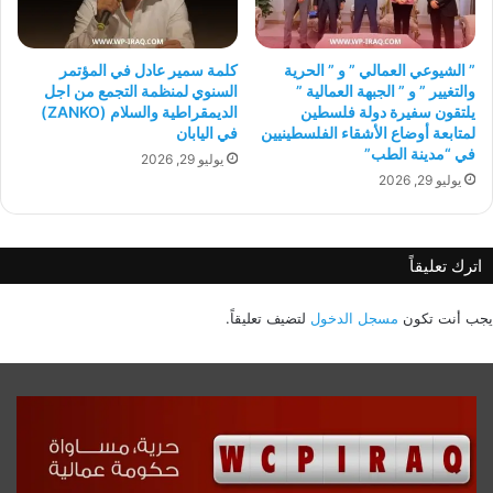
” الشيوعي العمالي ” و ” الحرية
كلمة سمير عادل في المؤتمر
والتغيير ” و ” الجبهة العمالية ”
السنوي لمنظمة التجمع من اجل
يلتقون سفيرة دولة فلسطين
الديمقراطية والسلام (ZANKO)
لمتابعة أوضاع الأشقاء الفلسطينيين
في اليابان
في “مدينة الطب”
يوليو 29, 2026
يوليو 29, 2026
اترك تعليقاً
يجب أنت تكون
مسجل الدخول
لتضيف تعليقاً.