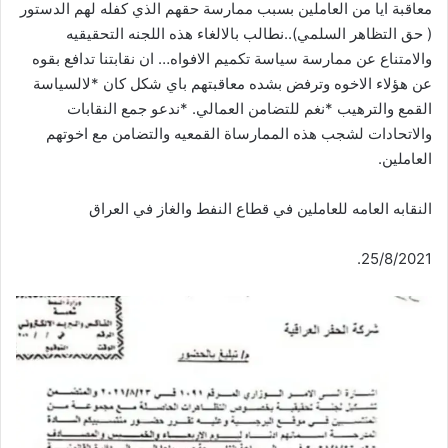
معاقبة ايا من العاملين بسبب ممارسة حقهم الذي كفله لهم الدستور
( حق التظاهر السلمي)..نطالب بالالغاء هذه اللجنه التحقيقيه
والامتناع عن ممارسة سياسة تكميم الافواه… ان نقابتنا تدافع بقوه
عن هؤلاء الاخوه وترفض بشده معاقبتهم باي شكل كان *لالسياسة
القمع والترهيب *نغم للتضامن العمالي. *ندعو جمع النقابات
والاتحادات لشجب هذه الممارساة القمعيه والتضامن مع اخوتهم
العاملين.
النقابه العامه للعاملين في قطاع النفط والغاز في العراق
25/8/2021.